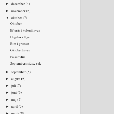
december
(4)
►
november
(6)
►
oktober
(7)
▼
Oktober
Efterår i kolonihaven
Dagstur i tåge
Rim i græsset
Oktoberhaven
På skovtur
Septembers sidste suk
september
(5)
►
august
(6)
►
juli
(7)
►
juni
(9)
►
maj
(7)
►
april
(6)
►
marts
(8)
►