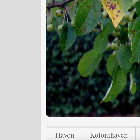
Haven
Kolonihaven