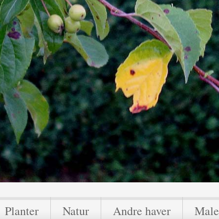
Planter
Natur
Andre haver
Male