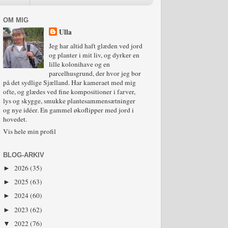
OM MIG
Ulla
Jeg har altid haft glæden ved jord
og planter i mit liv, og dyrker en
lille kolonihave og en
parcelhusgrund, der hvor jeg bor
på det sydlige Sjælland. Har kameraet med mig
ofte, og glædes ved fine kompositioner i farver,
lys og skygge, smukke plantesammensætninger
og nye idéer. En gammel økoflipper med jord i
hovedet.
Vis hele min profil
BLOG-ARKIV
2026
(35)
►
2025
(63)
►
2024
(60)
►
2023
(62)
►
2022
(76)
▼