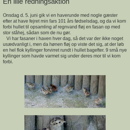
En lille redningsaktion
Onsdag d. 5. juni gik vi en haverunde med nogle gæster
efter at have fejret min fars 101 års fødselsdag, og da vi kom
forbi hullet til opsamling af regnvand fløj en fasan op med
stor ståhej, sådan som de nu gør.
Vi har fasaner i haven hver dag, så det var der ikke noget
usædvanligt i, men da hønen fløj op viste det sig, at der løb
en hel flok kyllinger forvirret rundt i hullet bagefter. 9 små nye
kyllinger som havde varmet sig under deres mor til vi kom
forbi.