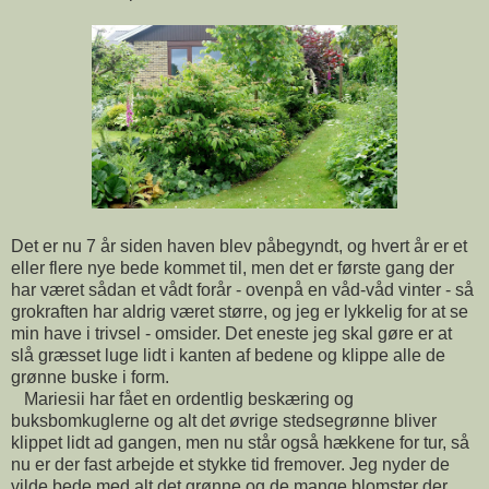
Det er nu 7 år siden haven blev påbegyndt, og hvert år er et
eller flere nye bede kommet til, men det er første gang der
har været sådan et vådt forår - ovenpå en våd-våd vinter - så
grokraften har aldrig været større, og jeg er lykkelig for at se
min have i trivsel - omsider. Det eneste jeg skal gøre er at
slå græsset luge lidt i kanten af bedene og klippe alle de
grønne buske i form.
Mariesii har fået en ordentlig beskæring og
buksbomkuglerne og alt det øvrige stedsegrønne bliver
klippet lidt ad gangen, men nu står også hækkene for tur, så
nu er der fast arbejde et stykke tid fremover. Jeg nyder de
vilde bede med alt det grønne og de mange blomster der