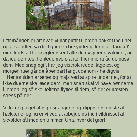
Efterhånden er alt hvad vi har puttet i jorden pakket ind i net
og gevandter, så det ligner en besynderlig form for 'landart',
men trods alt fik sneglene ædt alle de nyspirede valmuer, og
da jeg dernæst hentede nye planter hjemmefra åd de også
dem. Med sneglegift har jeg vistnok reddet tagetes, og
morgenfruer går de åbenbart langt udenom - heldigvis!
Her for tiden er ærter og majs ved at spire under net, for at
ikke duerne skal æde dem, men snart skal vi have bønnerne
i jorden, og så skal teltene flyttes til dem, så der er næsten
stress på her.
Vi fik dog luget alle grusgangene og klippet det meste af
hækkene, og nu er vi ved at arbejde os ind i vildnisset af
skvalderkål med en trimmer. Uha, hvor det gror!