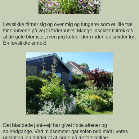
Løvstikke tårner sig op over mig og fungerer som et lille træ
for spurvene på vej til foderhuset. Mange insekter tiltrækkes
af de gule blomster, men jeg fælder dem inden de smider frø.
Én løvstikke er nok!
Det blandede juni-vejr har givet flotte aftener og
solnedgange. Ved midsommer går solen ned midt i vores
udsigt og jeg holder af at kigge på de forskellige