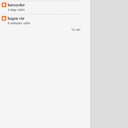
havesysler
4 dage siden
hagen vår
6 måneder siden
Vis alle