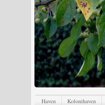
Haven
Kolonihaven