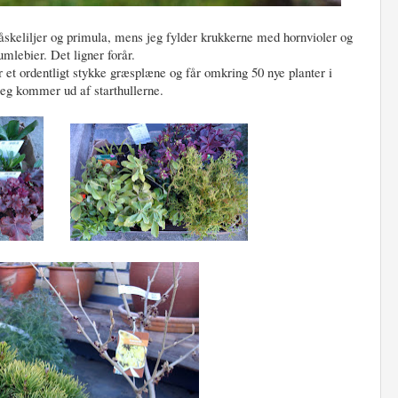
skeliljer og primula, mens jeg fylder krukkerne med hornvioler og
umlebier. Det ligner forår.
t ordentligt stykke græsplæne og får omkring 50 nye planter i
jeg kommer ud af starthullerne.