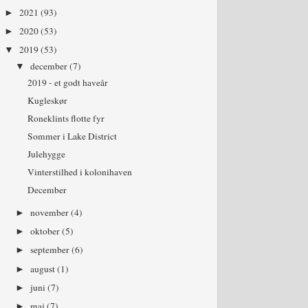
2021
(93)
►
2020
(53)
►
2019
(53)
▼
december
(7)
▼
2019 - et godt haveår
Kugleskør
Roneklints flotte fyr
Sommer i Lake District
Julehygge
Vinterstilhed i kolonihaven
December
november
(4)
►
oktober
(5)
►
september
(6)
►
august
(1)
►
juni
(7)
►
maj
(7)
►