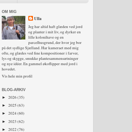
OM MIG
Ulla
Jeg har altid haft glæden ved jord
og planter i mit liv, og dyrker en
lille kolonihave og en
parcelhusgrund, der hvor jeg bor
på det sydlige Sjælland. Har kameraet med mig
ofte, og glædes ved fine kompositioner i farver,
lys og skygge, smukke plantesammensætninger
og nye idéer. En gammel økoflipper med jord i
hovedet.
Vis hele min profil
BLOG-ARKIV
2026
(35)
►
2025
(63)
►
2024
(60)
►
2023
(62)
►
2022
(76)
►