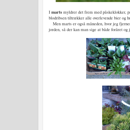
marts
I
myldrer det frem med påskeklokker, på
blodribsen tiltrækker alle overlevende bier og h
Men marts er også måneden, hvor jeg fjerner e
jorden, så der kan man sige at både foråret og 