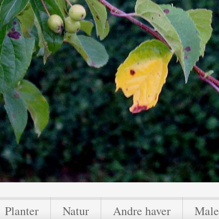
Planter
Natur
Andre haver
Male