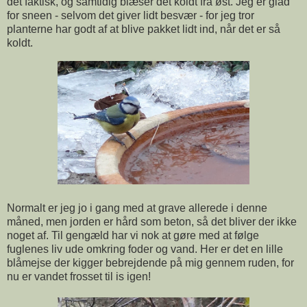
det faktisk, og samtidig blæser det koldt fra øst. Jeg er glad
for sneen - selvom det giver lidt besvær - for jeg tror
planterne har godt af at blive pakket lidt ind, når det er så
koldt.
Normalt er jeg jo i gang med at grave allerede i denne
måned, men jorden er hård som beton, så det bliver der ikke
noget af. Til gengæld har vi nok at gøre med at følge
fuglenes liv ude omkring foder og vand. Her er det en lille
blåmejse der kigger bebrejdende på mig gennem ruden, for
nu er vandet frosset til is igen!