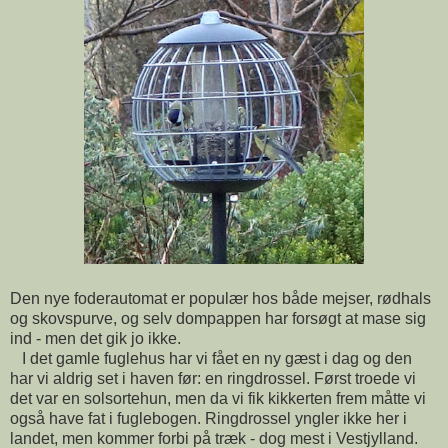
Den nye foderautomat er populær hos både mejser, rødhals
og skovspurve, og selv dompappen har forsøgt at mase sig
ind - men det gik jo ikke.
I det gamle fuglehus har vi fået en ny gæst i dag og den
har vi aldrig set i haven før: en ringdrossel. Først troede vi
det var en solsortehun, men da vi fik kikkerten frem måtte vi
også have fat i fuglebogen. Ringdrossel yngler ikke her i
landet, men kommer forbi på træk - dog mest i Vestjylland.