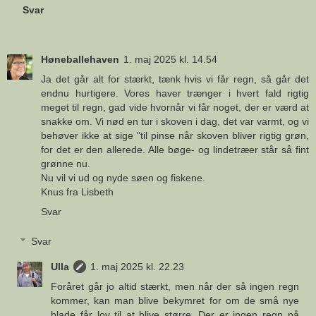
Svar
Høneballehaven
1. maj 2025 kl. 14.54
Ja det går alt for stærkt, tænk hvis vi får regn, så går det
endnu hurtigere. Vores haver trænger i hvert fald rigtig
meget til regn, gad vide hvornår vi får noget, der er værd at
snakke om. Vi nød en tur i skoven i dag, det var varmt, og vi
behøver ikke at sige "til pinse når skoven bliver rigtig grøn,
for det er den allerede. Alle bøge- og lindetræer står så fint
grønne nu.
Nu vil vi ud og nyde søen og fiskene.
Knus fra Lisbeth
Svar
Svar
Ulla
1. maj 2025 kl. 22.23
Foråret går jo altid stærkt, men når der så ingen regn
kommer, kan man blive bekymret for om de små nye
blade får lov til at blive større. Der er ingen regn på