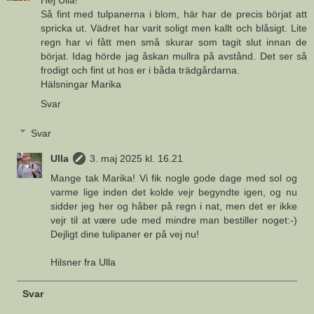
Så fint med tulpanerna i blom, här har de precis börjat att
spricka ut. Vädret har varit soligt men kallt och blåsigt. Lite
regn har vi fått men små skurar som tagit slut innan de
börjat. Idag hörde jag åskan mullra på avstånd. Det ser så
frodigt och fint ut hos er i båda trädgårdarna.
Hälsningar Marika
Svar
Svar
Ulla
3. maj 2025 kl. 16.21
Mange tak Marika! Vi fik nogle gode dage med sol og
varme lige inden det kolde vejr begyndte igen, og nu
sidder jeg her og håber på regn i nat, men det er ikke
vejr til at være ude med mindre man bestiller noget:-)
Dejligt dine tulipaner er på vej nu!
Hilsner fra Ulla
Svar