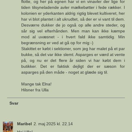
flotte, og her på egnen har vi en vinavler der lige for
tiden tilsyneladende avler mælkebøtter i fede rækker. I
kolonien er yderkanten aldrig rigtig blevet kultiveret, her
har vi blot plantet i alt ukrudtet, så der er vi vant til dem.
Desværre dukker de jo også op alle andre steder, og
sår sig vel efterhånden. Men man kan ikke kæmpe
mod al uvæsnet - i hvert fald ikke samtidig. Min
begrænsning er ved at gå op for mig:-)
Stakittet er købt i sektioner, som jeg har malet på et par
bukke, så det var ikke slemt. Asparges er værd at vente
på, og nu er det flere år siden vi har købt dem i
butikker. Det er faktisk dejligt der er sæson for
asparges på den måde - noget at glæde sig til.
Mange tak Elna!
Hilsner fra Ulla
Svar
Maribel
2. maj 2025 kl. 22.14
Hej Ulla!