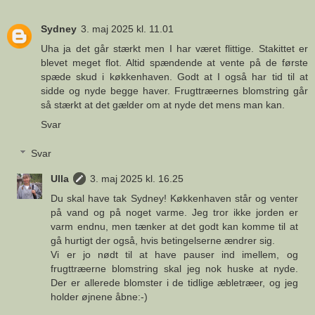
Sydney
3. maj 2025 kl. 11.01
Uha ja det går stærkt men I har været flittige. Stakittet er
blevet meget flot. Altid spændende at vente på de første
spæde skud i køkkenhaven. Godt at I også har tid til at
sidde og nyde begge haver. Frugttræernes blomstring går
så stærkt at det gælder om at nyde det mens man kan.
Svar
Svar
Ulla
3. maj 2025 kl. 16.25
Du skal have tak Sydney! Køkkenhaven står og venter
på vand og på noget varme. Jeg tror ikke jorden er
varm endnu, men tænker at det godt kan komme til at
gå hurtigt der også, hvis betingelserne ændrer sig.
Vi er jo nødt til at have pauser ind imellem, og
frugttræerne blomstring skal jeg nok huske at nyde.
Der er allerede blomster i de tidlige æbletræer, og jeg
holder øjnene åbne:-)