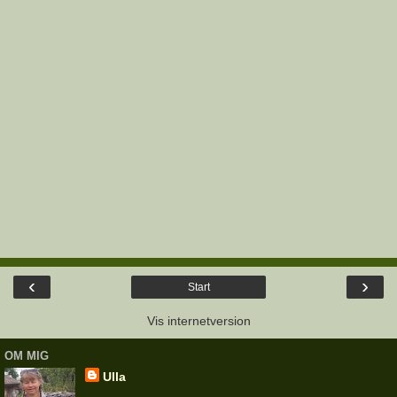
‹
›
Start
Vis internetversion
OM MIG
Ulla