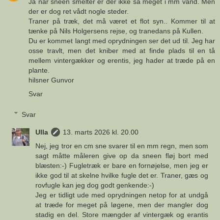
Ja når sneen smelter er der ikke så meget i mm vand. Men
der er dog ret vådt nogle steder.
Traner på træk, det må været et flot syn.. Kommer til at
tænke på Nils Holgersens rejse, og tranedans på Kullen.
Du er kommet langt med oprydningen ser det ud til. Jeg har
osse travlt, men det kniber med at finde plads til en tå
mellem vintergækker og erentis, jeg hader at træde på en
plante.
hilsner Gunvor
Svar
Svar
Ulla
13. marts 2026 kl. 20.00
Nej, jeg tror en cm sne svarer til en mm regn, men som
sagt måtte måleren give op da sneen fløj bort med
blæsten:-) Fugletræk er bare en fornøjelse, men jeg er
ikke god til at skelne hvilke fugle det er. Traner, gæs og
rovfugle kan jeg dog godt genkende:-)
Jeg er tidligt ude med oprydningen netop for at undgå
at træde for meget på løgene, men der mangler dog
stadig en del. Store mængder af vintergæk og erantis