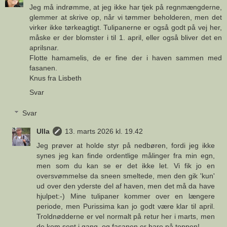
Jeg må indrømme, at jeg ikke har tjek på regnmængderne,
glemmer at skrive op, når vi tømmer beholderen, men det
virker ikke tørkeagtigt. Tulipanerne er også godt på vej her,
måske er der blomster i til 1. april, eller også bliver det en
aprilsnar.
Flotte hamamelis, de er fine der i haven sammen med
fasanen.
Knus fra Lisbeth
Svar
Svar
Ulla
13. marts 2026 kl. 19.42
Jeg prøver at holde styr på nedbøren, fordi jeg ikke
synes jeg kan finde ordentlige målinger fra min egn,
men som du kan se er det ikke let. Vi fik jo en
oversvømmelse da sneen smeltede, men den gik 'kun'
ud over den yderste del af haven, men det må da have
hjulpet:-) Mine tulipaner kommer over en længere
periode, men Purissima kan jo godt være klar til april.
Troldnødderne er vel normalt på retur her i marts, men
de kom sent i gang, og fasanen er bare på toppen!