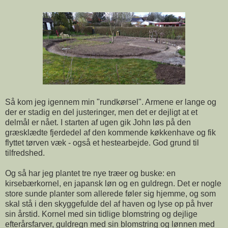
Så kom jeg igennem min "rundkørsel". Armene er lange og
der er stadig en del justeringer, men det er dejligt at et
delmål er nået. I starten af ugen gik John løs på den
græsklædte fjerdedel af den kommende køkkenhave og fik
flyttet tørven væk - også et hestearbejde. God grund til
tilfredshed.
Og så har jeg plantet tre nye træer og buske: en
kirsebærkornel, en japansk løn og en guldregn. Det er nogle
store sunde planter som allerede føler sig hjemme, og som
skal stå i den skyggefulde del af haven og lyse op på hver
sin årstid. Kornel med sin tidlige blomstring og dejlige
efterårsfarver, guldregn med sin blomstring og lønnen med