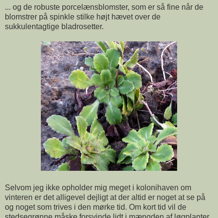
... og de robuste porcelænsblomster, som er så fine når de
blomstrer på spinkle stilke højt hævet over de
sukkulentagtige bladrosetter.
Selvom jeg ikke opholder mig meget i kolonihaven om
vinteren er det alligevel dejligt at der altid er noget at se på
og noget som trives i den mørke tid. Om kort tid vil de
stedsegrønne måske forsvinde lidt i mængden af løgplanter,