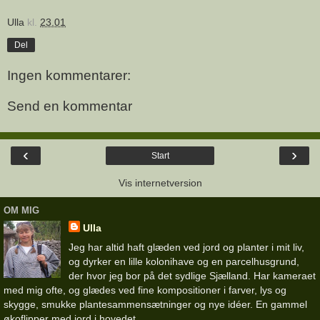
Ulla
kl.
23.01
Del
Ingen kommentarer:
Send en kommentar
‹
›
Start
Vis internetversion
OM MIG
Ulla
Jeg har altid haft glæden ved jord og planter i mit liv,
og dyrker en lille kolonihave og en parcelhusgrund,
der hvor jeg bor på det sydlige Sjælland. Har kameraet
med mig ofte, og glædes ved fine kompositioner i farver, lys og
skygge, smukke plantesammensætninger og nye idéer. En gammel
økoflipper med jord i hovedet.