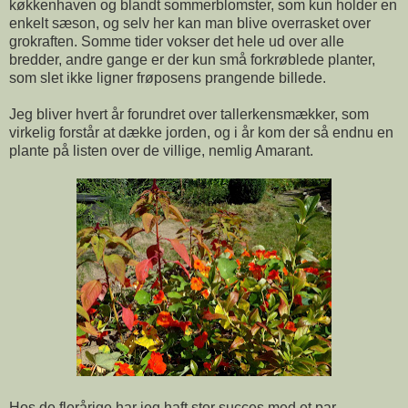
køkkenhaven og blandt sommerblomster, som kun holder en
enkelt sæson, og selv her kan man blive overrasket over
grokraften. Somme tider vokser det hele ud over alle
bredder, andre gange er der kun små forkrøblede planter,
som slet ikke ligner frøposens prangende billede.
Jeg bliver hvert år forundret over tallerkensmækker, som
virkelig forstår at dække jorden, og i år kom der så endnu en
plante på listen over de villige, nemlig Amarant.
Hos de flerårige har jeg haft stor succes med et par