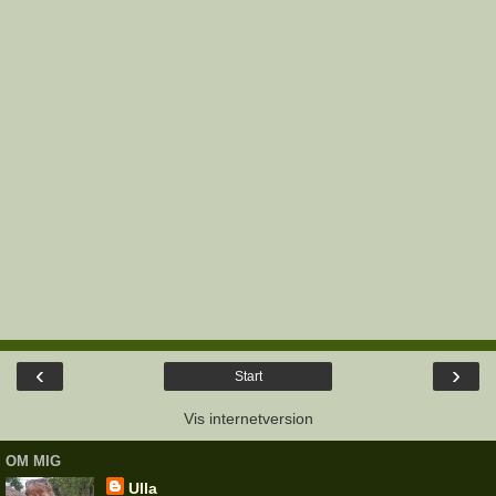
‹
›
Start
Vis internetversion
OM MIG
Ulla