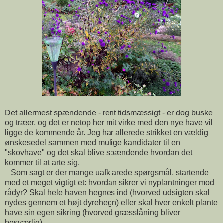
Det allermest spændende - rent tidsmæssigt - er dog buske
og træer, og det er netop her mit virke med den nye have vil
ligge de kommende år. Jeg har allerede strikket en vældig
ønskesedel sammen med mulige kandidater til en
"skovhave" og det skal blive spændende hvordan det
kommer til at arte sig.
Som sagt er der mange uafklarede spørgsmål, startende
med et meget vigtigt et: hvordan sikrer vi nyplantninger mod
rådyr? Skal hele haven hegnes ind (hvorved udsigten skal
nydes gennem et højt dyrehegn) eller skal hver enkelt plante
have sin egen sikring (hvorved græsslåning bliver
besværlig).