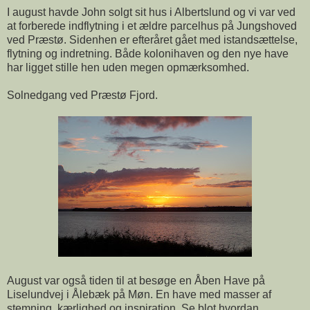
I august havde John solgt sit hus i Albertslund og vi var ved
at forberede indflytning i et ældre parcelhus på Jungshoved
ved Præstø. Sidenhen er efteråret gået med istandsættelse,
flytning og indretning. Både kolonihaven og den nye have
har ligget stille hen uden megen opmærksomhed.
Solnedgang ved Præstø Fjord.
August var også tiden til at besøge en Åben Have på
Liselundvej i Ålebæk på Møn. En have med masser af
stemning, kærlighed og inspiration. Se blot hvordan