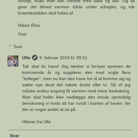
utroligt, hvad man kan udrette med saks og sav. Og så
giver det tilmed varmen både under arbejdet, og når
brændestablen skal futtes af.
Hilsen Elna
Svar
Svar
Ulla
9. februar 2019 kl. 09.51
Tak skal du have! Jeg tænker vi fornyer syrenen de
kommende år og supplerer den med nogle flere
"kolleger", men nu kan den have lov til at komme sig og
sætte nye skud det næste årstid eller to. Så vil jeg
måske endnu engang få varmen med mere beskæring.
Man skal heller ikke nedlægge den smule oprindelig
bevoksning vi trods alt har rundt i kanten af haven, før
der er noget andet at se på.
Hilsner fra Ulla
Svar