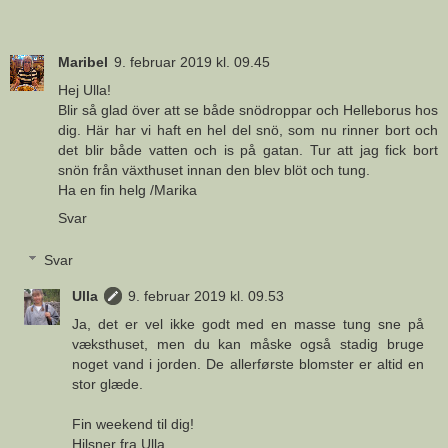
Maribel
9. februar 2019 kl. 09.45
Hej Ulla!
Blir så glad över att se både snödroppar och Helleborus hos
dig. Här har vi haft en hel del snö, som nu rinner bort och
det blir både vatten och is på gatan. Tur att jag fick bort
snön från växthuset innan den blev blöt och tung.
Ha en fin helg /Marika
Svar
Svar
Ulla
9. februar 2019 kl. 09.53
Ja, det er vel ikke godt med en masse tung sne på
væksthuset, men du kan måske også stadig bruge
noget vand i jorden. De allerførste blomster er altid en
stor glæde.
Fin weekend til dig!
Hilsner fra Ulla