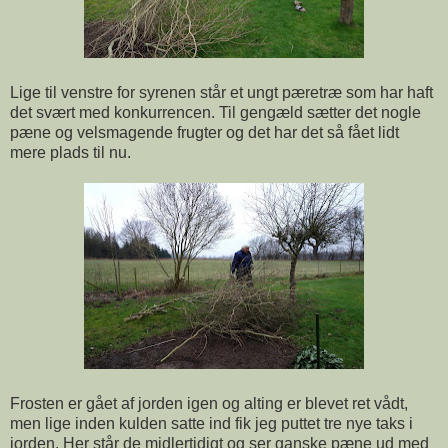
Lige til venstre for syrenen står et ungt pæretræ som har haft
det svært med konkurrencen. Til gengæld sætter det nogle
pæne og velsmagende frugter og det har det så fået lidt
mere plads til nu.
Frosten er gået af jorden igen og alting er blevet ret vådt,
men lige inden kulden satte ind fik jeg puttet tre nye taks i
jorden. Her står de midlertidigt og ser ganske pæne ud med