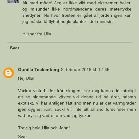
Alt med måde! Jeg er ikke vild med ekstremer heller,
og misunder ikke nordmændene deres metertykke
snedyner. Nu hvor frosten er gået af jorden igen kan
jeg måske få flyttet nogle planter i det mindste.
Hilsner fra Ulla
Svar
Gunilla Teckenberg
8. februar 2019 kl. 17.46
Hej Ulla!
Vackra vinterbilder från skogen! För mig känns det otroligt
att se blommande växter vid denna tid på året, nästan
exotiskt. Vi har äntligen fått snö men nu är det varmgrader
igen dygnet runt, suck! Vill inte att all snö försvinner men
vad bryr sig vädret om vad jag tycker.
Trevlig helg Ulla och John!
Svar