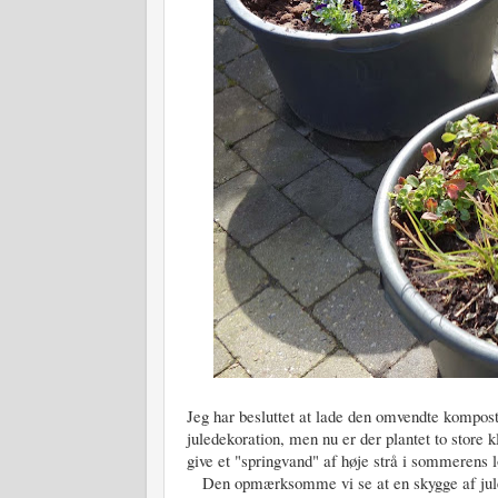
Jeg har besluttet at lade den omvendte kompos
juledekoration, men nu er der plantet to store
give et "springvand" af høje strå i sommerens l
Den opmærksomme vi se at en skygge af juletr