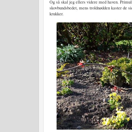
Og så skal jeg ellers videre med haven. Primula
skovbundsbedet, mens troldnødden kaster de sid
krukker.