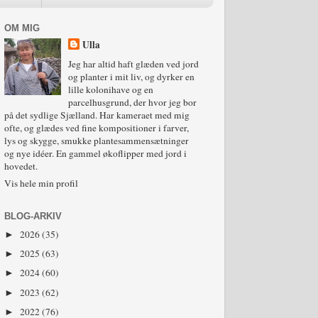
OM MIG
Ulla
Jeg har altid haft glæden ved jord
og planter i mit liv, og dyrker en
lille kolonihave og en
parcelhusgrund, der hvor jeg bor
på det sydlige Sjælland. Har kameraet med mig
ofte, og glædes ved fine kompositioner i farver,
lys og skygge, smukke plantesammensætninger
og nye idéer. En gammel økoflipper med jord i
hovedet.
Vis hele min profil
BLOG-ARKIV
2026
(35)
►
2025
(63)
►
2024
(60)
►
2023
(62)
►
2022
(76)
►