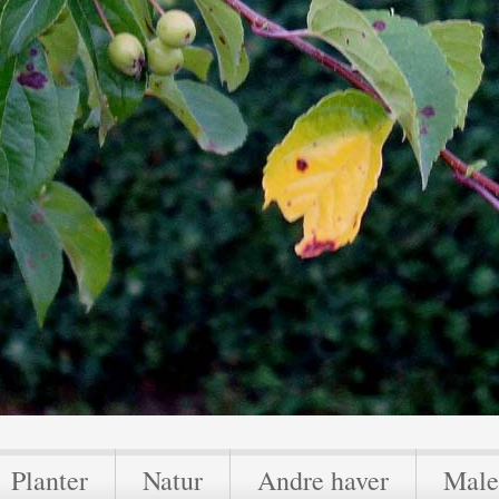
Planter
Natur
Andre haver
Male