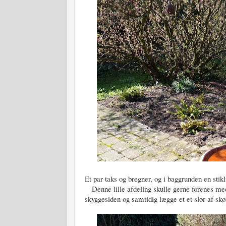
Et par taks og bregner, og i baggrunden en stikl
Denne lille afdeling skulle gerne forenes med
skyggesiden og samtidig lægge et et slør af sk