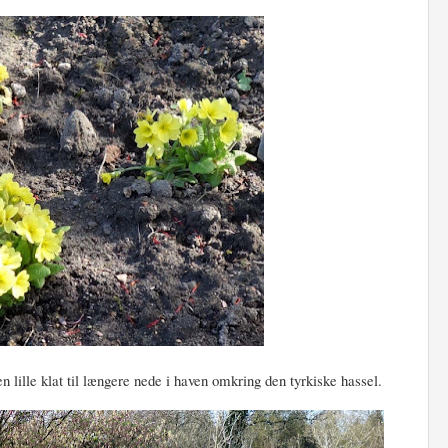
en lille klat til længere nede i haven omkring den tyrkiske hassel.