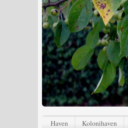
Haven
Kolonihaven