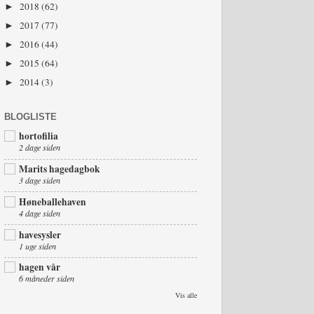
2018
(62)
►
2017
(77)
►
2016
(44)
►
2015
(64)
►
2014
(3)
►
BLOGLISTE
hortofilia
2 dage siden
Marits hagedagbok
3 dage siden
Høneballehaven
4 dage siden
havesysler
1 uge siden
hagen vår
6 måneder siden
Vis alle