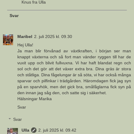
Knus fra Ulla
Svar
Maribel
2. juli 2025 kl. 09.30
Hej Ulla!
Ja man blir förvånad av växtkraften, i början ser man
knappt växterna och så fort man vänder ryggen till har de
vuxit upp och blivit fullvuxna. Vi har haft blandat regn och
sol och det gör att det växer extra bra. Dina gräs är stora
och ståtliga. Dina fågelungar är så söta, vi har också många
sparvar och pilfinkar i trädgården. Häromdagen fick jag syn
på en sparvhök, men det gick bra, småfåglarna fick syn på
den innan jag såg den, och satte sig i säkerhet.
Hälsningar Marika
Svar
Svar
Ulla
2. juli 2025 kl. 09.42