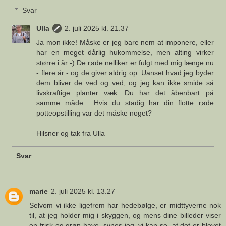
Svar
Ulla
2. juli 2025 kl. 21.37
Ja mon ikke! Måske er jeg bare nem at imponere, eller
har en meget dårlig hukommelse, men alting virker
større i år:-) De røde nelliker er fulgt med mig længe nu
- flere år - og de giver aldrig op. Uanset hvad jeg byder
dem bliver de ved og ved, og jeg kan ikke smide så
livskraftige planter væk. Du har det åbenbart på
samme måde... Hvis du stadig har din flotte røde
potteopstilling var det måske noget?
Hilsner og tak fra Ulla
Svar
marie
2. juli 2025 kl. 13.27
Selvom vi ikke ligefrem har hedebølge, er midttyverne nok
til, at jeg holder mig i skyggen, og mens dine billeder viser
en frisk og grøn have, synes jeg, vi kan se, at det er blevet