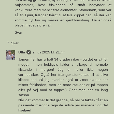
højsommer, hvor friskheden så småt begynder at
konkurrere med mere tørre elementer. Storkenæb, som var
så fin I juni, trænger hårdt til at live klippet ned, så der kan
komme nyt løv og måske en genblomstring. De er også
blevet meget store i år.
Svar
Svar
Ulla
2. juli 2025 kl. 21.44
Jamen her har vi haft 34 grader i dag - og det er alt for
meget - men heldigvis falder vi tilbage til normale
tilstande i morgen! Jeg er heller ikke nogen
varmeelsker. Også her trænger storkenæb til at blive
klippet ned, så jeg mærker også at visse planter har
mistet friskheden, men de store stauder er på toppen
eller på vej mod at toppe:-) Godt man har en lang
sæson.
Når det kommer til det grønne, så har vi faktisk fået en
passende mængde regn de sidste par måneder, og det
hjælper!