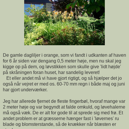
De gamle dagliljer i orange, som vi fandt i udkanten af haven
for 6 år siden var dengang 0,5 meter høje, men nu skal jeg
kigge op på dem, og løvstikken som skulle give 'lidt højde'
på skråningen foran huset, har sandelig leveret!
Et eller andet må vi have gjort rigtigt, og så hjælper det jo
også når vejret er med os. 60-70 mm regn i både maj og juni
har gjort underværker.
Jeg har allerede fjernet de fleste fingerbøl, hvoraf mange var
2 meter høje og var begyndt at falde omkuld, og løvehalerne
må også væk. De er alt for gode til at sprede sig med frø. Et
andet problem er at græsserne hænger fast i 'løvernes' ru
blade og blomsterstande, så de knækker når blæsten er