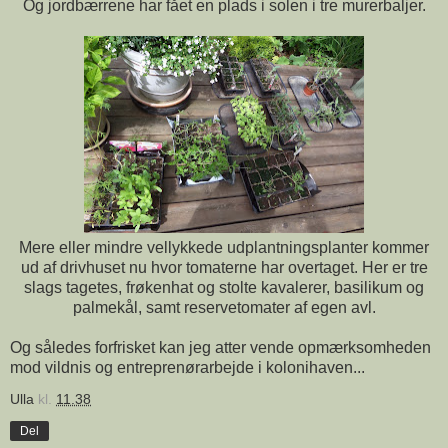
Og jordbærrene har fået en plads i solen i tre murerbaljer.
Mere eller mindre vellykkede udplantningsplanter kommer
ud af drivhuset nu hvor tomaterne har overtaget. Her er tre
slags tagetes, frøkenhat og stolte kavalerer, basilikum og
palmekål, samt reservetomater af egen avl.
Og således forfrisket kan jeg atter vende opmærksomheden
mod vildnis og entreprenørarbejde i kolonihaven...
Ulla
kl.
11.38
Del