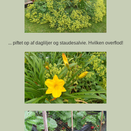
... piftet op af dagliljer og staudesalvie. Hvilken overflod!