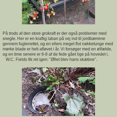
På trods af den store grokraft er der også problemer med
snegle. Her er en kraftig laban på vej ind til jordbærrene
gennem fuglenettet, og en ellers meget flot nøkketunge med
mørke blade er helt afløvet i år. Vi forsøger med en ølfælde,
og en time senere er 6-8 af de fede gået lige på hovedet i.
W.C. Fields fik ret igen: "Øllet blev hans skæbne".