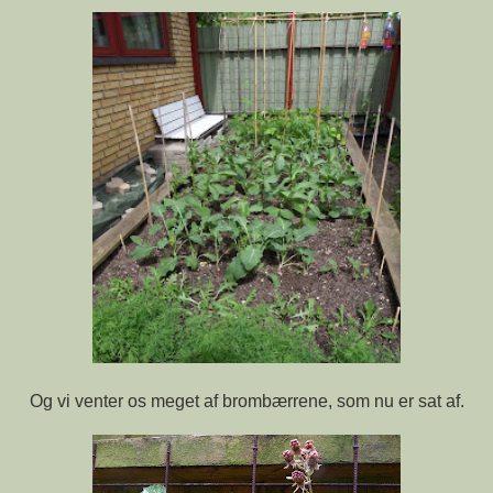
Og vi venter os meget af brombærrene, som nu er sat af.