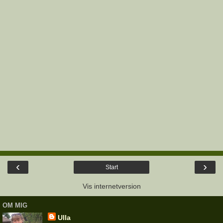
‹
›
Start
Vis internetversion
OM MIG
Ulla