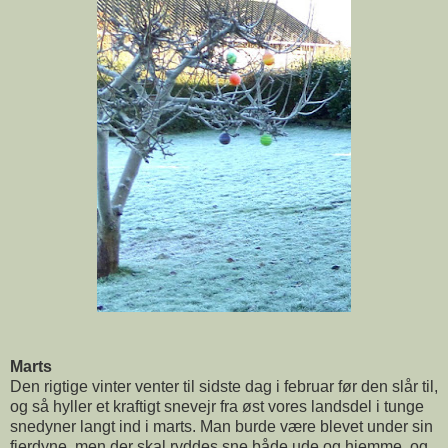
Marts
Den rigtige vinter venter til sidste dag i februar før den slår til,
og så hyller et kraftigt snevejr fra øst vores landsdel i tunge
snedyner langt ind i marts. Man burde være blevet under sin
fjerdyne, men der skal ryddes sne både ude og hjemme, og