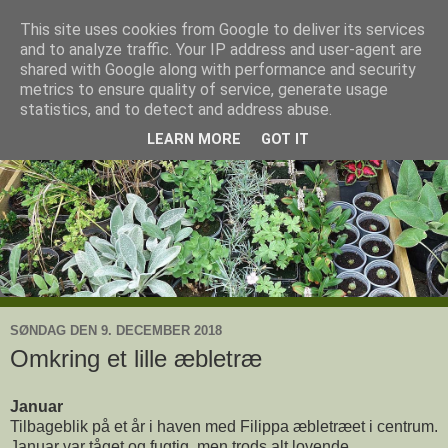
This site uses cookies from Google to deliver its services
Ullas have
and to analyze traffic. Your IP address and user-agent are
shared with Google along with performance and security
metrics to ensure quality of service, generate usage
- en knoldesparkers betragtninger
statistics, and to detect and address abuse.
LEARN MORE
GOT IT
SØNDAG DEN 9. DECEMBER 2018
Omkring et lille æbletræ
Januar
Tilbageblik på et år i haven med Filippa æbletræet i centrum.
Januar var tåget og fugtig, men trods alt lovende.