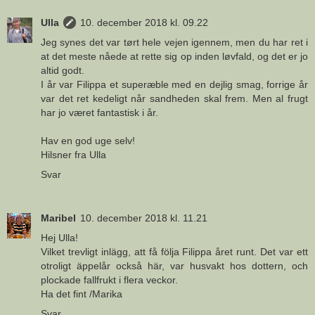
Ulla
10. december 2018 kl. 09.22
Jeg synes det var tørt hele vejen igennem, men du har ret i
at det meste nåede at rette sig op inden løvfald, og det er jo
altid godt.
I år var Filippa et superæble med en dejlig smag, forrige år
var det ret kedeligt når sandheden skal frem. Men al frugt
har jo været fantastisk i år.
Hav en god uge selv!
Hilsner fra Ulla
Svar
Maribel
10. december 2018 kl. 11.21
Hej Ulla!
Vilket trevligt inlägg, att få följa Filippa året runt. Det var ett
otroligt äppelår också här, var husvakt hos dottern, och
plockade fallfrukt i flera veckor.
Ha det fint /Marika
Svar