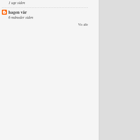
1 uge siden
hagen vår
6 måneder siden
Vis alle