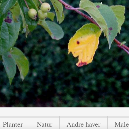
Planter
Natur
Andre haver
Male