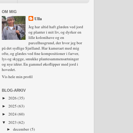
OM MIG
Ulla
Jeg har altid haft glæden ved jord
og planter i mit liv, og dyrker en
lille kolonihave og en
parcelhusgrund, der hvor jeg bor
på det sydlige Sjælland. Har kameraet med mig
ofte, og glædes ved fine kompositioner i farver,
lys og skygge, smukke plantesammensætninger
og nye idéer. En gammel økoflipper med jord i
hovedet.
Vis hele min profil
BLOG-ARKIV
2026
(35)
►
2025
(63)
►
2024
(60)
►
2023
(62)
▼
december
(5)
►