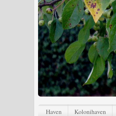
Haven
Kolonihaven