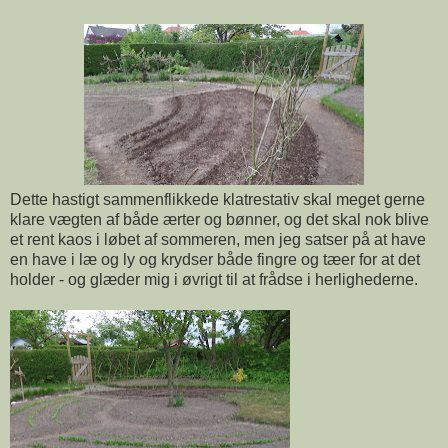
Dette hastigt sammenflikkede klatrestativ skal meget gerne
klare vægten af både ærter og bønner, og det skal nok blive
et rent kaos i løbet af sommeren, men jeg satser på at have
en have i læ og ly og krydser både fingre og tæer for at det
holder - og glæder mig i øvrigt til at frådse i herlighederne.