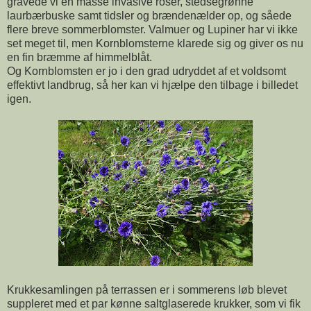
gravede vi en masse invasive roser, stedsegrønne
laurbærbuske samt tidsler og brændenælder op, og såede
flere breve sommerblomster. Valmuer og Lupiner har vi ikke
set meget til, men Kornblomsterne klarede sig og giver os nu
en fin bræmme af himmelblåt.
Og Kornblomsten er jo i den grad udryddet af et voldsomt
effektivt landbrug, så her kan vi hjælpe den tilbage i billedet
igen.
Krukkesamlingen på terrassen er i sommerens løb blevet
suppleret med et par kønne saltglaserede krukker, som vi fik