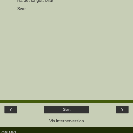
Ha det så gott Ulla!
Svar
‹
›
Start
Vis internetversion
OM MIG