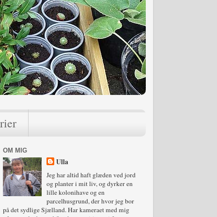
rier
OM MIG
Ulla
Jeg har altid haft glæden ved jord
og planter i mit liv, og dyrker en
lille kolonihave og en
parcelhusgrund, der hvor jeg bor
på det sydlige Sjælland. Har kameraet med mig