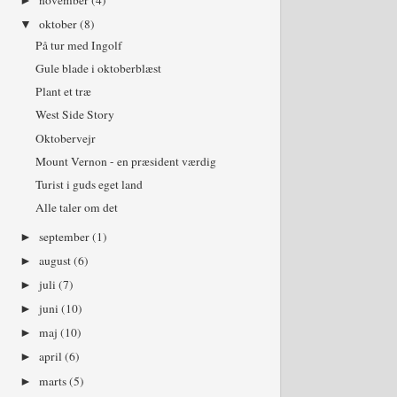
november
(4)
►
oktober
(8)
▼
På tur med Ingolf
Gule blade i oktoberblæst
Plant et træ
West Side Story
Oktobervejr
Mount Vernon - en præsident værdig
Turist i guds eget land
Alle taler om det
september
(1)
►
august
(6)
►
juli
(7)
►
juni
(10)
►
maj
(10)
►
april
(6)
►
marts
(5)
►