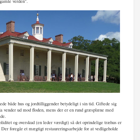
 gamle verden".
e både hus og jordtilliggender betydeligt i sin tid. Giftede sig
nda vender ud mod floden, mens der er en rund græsplæne med
ide.
liditet og overskud (en leder værdigt) så det oprindelige træhus er
 Der foregår et mægtigt restaureringsarbejde for at vedligeholde