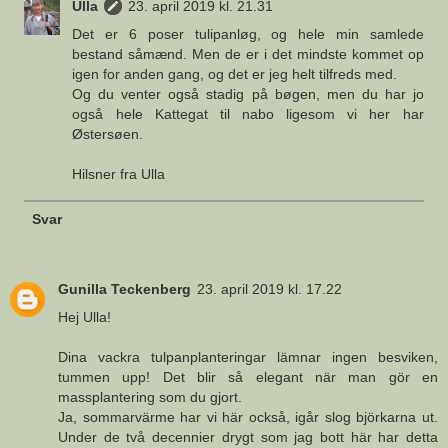
Ulla
23. april 2019 kl. 21.31
Det er 6 poser tulipanløg, og hele min samlede
bestand såmænd. Men de er i det mindste kommet op
igen for anden gang, og det er jeg helt tilfreds med.
Og du venter også stadig på bøgen, men du har jo
også hele Kattegat til nabo ligesom vi her har
Østersøen.
Hilsner fra Ulla
Svar
Gunilla Teckenberg
23. april 2019 kl. 17.22
Hej Ulla!
Dina vackra tulpanplanteringar lämnar ingen besviken,
tummen upp! Det blir så elegant när man gör en
massplantering som du gjort.
Ja, sommarvärme har vi här också, igår slog björkarna ut.
Under de två decennier drygt som jag bott här har detta