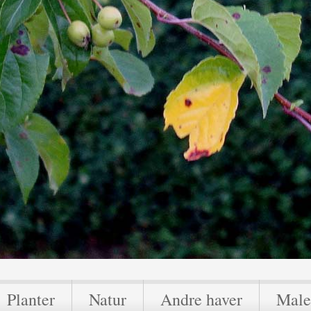
Planter
Natur
Andre haver
Male