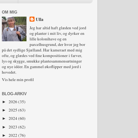
OM MIG
Ulla
Jeg har altid haft glæden ved jord
og planter i mit liv, og dyrker en
lille kolonihave og en
parcelhusgrund, der hvor jeg bor
på det sydlige Sjælland. Har kameraet med mig
ofte, og glædes ved fine kompositioner i farver,
lys og skygge, smukke plantesammensætninger
og nye idéer. En gammel økoflipper med jord i
hovedet.
Vis hele min profil
BLOG-ARKIV
2026
(35)
►
2025
(63)
►
2024
(60)
►
2023
(62)
►
2022
(76)
►