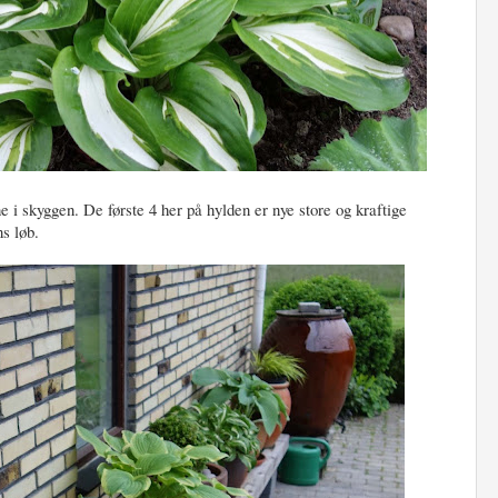
e i skyggen. De første 4 her på hylden er nye store og kraftige
s løb.