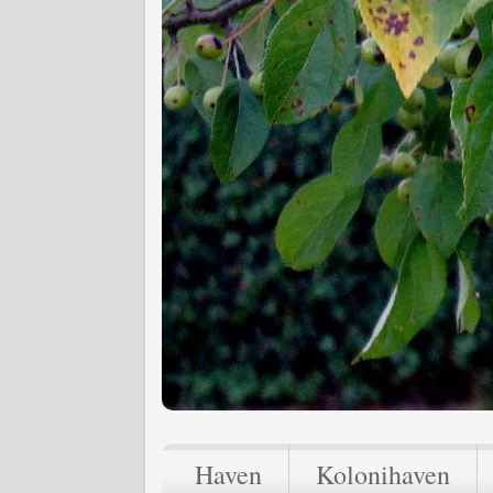
Haven
Kolonihaven