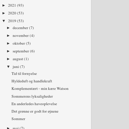
2021
(93)
►
2020
(53)
►
2019
(53)
▼
december
(7)
►
november
(4)
►
oktober
(5)
►
september
(6)
►
august
(1)
►
juni
(7)
▼
Tid til fornyelse
Hyldeduft og handlekraft
Komplementært - min kære Watson
Sommerens lyksaligheder
En anderledes haveoplevelse
Det grønne er godt for øjnene
Sommer
maj
(7)
►