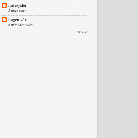
havesysler
5 dage siden
hagen vår
6 måneder siden
Vis alle