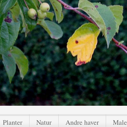
Planter
Natur
Andre haver
Male