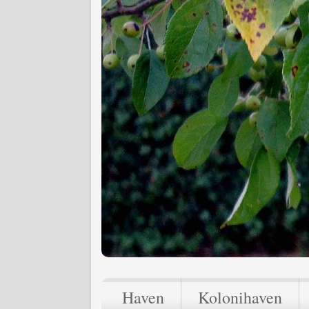
Haven
Kolonihaven