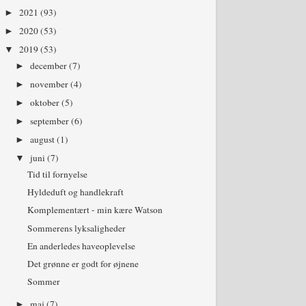
2021
(93)
►
2020
(53)
►
2019
(53)
▼
december
(7)
►
november
(4)
►
oktober
(5)
►
september
(6)
►
august
(1)
►
juni
(7)
▼
Tid til fornyelse
Hyldeduft og handlekraft
Komplementært - min kære Watson
Sommerens lyksaligheder
En anderledes haveoplevelse
Det grønne er godt for øjnene
Sommer
maj
(7)
►