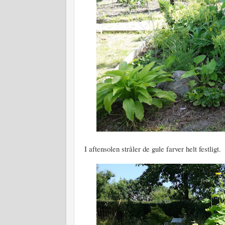
I aftensolen stråler de gule farver helt festligt.