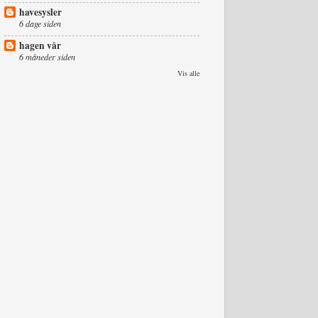
havesysler
6 dage siden
hagen vår
6 måneder siden
Vis alle