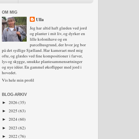
OM MIG
Ulla
Jeg har altid haft glæden ved jord
og planter i mit liv, og dyrker en
lille kolonihave og en
parcelhusgrund, der hvor jeg bor
på det sydlige Sjælland. Har kameraet med mig
ofte, og glædes ved fine kompositioner i farver,
lys og skygge, smukke plantesammensætninger
og nye idéer. En gammel økoflipper med jord i
hovedet.
Vis hele min profil
BLOG-ARKIV
2026
(35)
►
2025
(63)
►
2024
(60)
►
2023
(62)
►
2022
(76)
►