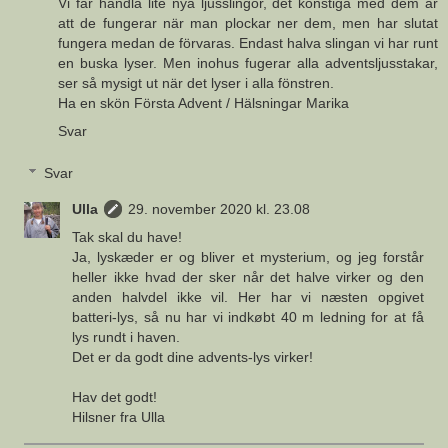
Vi får handla lite nya ljusslingor, det konstiga med dem är
att de fungerar när man plockar ner dem, men har slutat
fungera medan de förvaras. Endast halva slingan vi har runt
en buska lyser. Men inohus fugerar alla adventsljusstakar,
ser så mysigt ut när det lyser i alla fönstren.
Ha en skön Första Advent / Hälsningar Marika
Svar
Svar
Ulla
29. november 2020 kl. 23.08
Tak skal du have!
Ja, lyskæder er og bliver et mysterium, og jeg forstår
heller ikke hvad der sker når det halve virker og den
anden halvdel ikke vil. Her har vi næsten opgivet
batteri-lys, så nu har vi indkøbt 40 m ledning for at få
lys rundt i haven.
Det er da godt dine advents-lys virker!
Hav det godt!
Hilsner fra Ulla