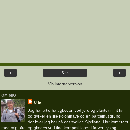
‹
›
Start
Vis internetversion
OM MIG
Ulla
Jeg har altid haft glæden ved jord og planter i mit liv,
og dyrker en lille kolonihave og en parcelhusgrund,
der hvor jeg bor på det sydlige Sjælland. Har kameraet
med mig ofte, og glædes ved fine kompositioner i farver, lys og