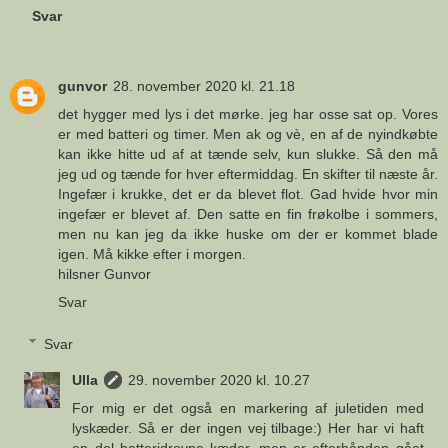
Svar
gunvor
28. november 2020 kl. 21.18
det hygger med lys i det mørke. jeg har osse sat op. Vores
er med batteri og timer. Men ak og vè, en af de nyindkøbte
kan ikke hitte ud af at tænde selv, kun slukke. Så den må
jeg ud og tænde for hver eftermiddag. En skifter til næste år.
Ingefær i krukke, det er da blevet flot. Gad hvide hvor min
ingefær er blevet af. Den satte en fin frøkolbe i sommers,
men nu kan jeg da ikke huske om der er kommet blade
igen. Må kikke efter i morgen.
hilsner Gunvor
Svar
Svar
Ulla
29. november 2020 kl. 10.27
For mig er det også en markering af juletiden med
lyskæder. Så er der ingen vej tilbage:) Her har vi haft
en del batteridrevne kæder, men er efterhånden gået