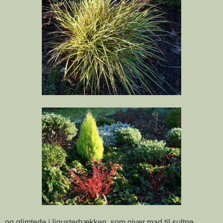
og glimtede i ligusterhækken, som giver mad til sultne