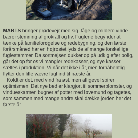
MARTS
bringer grødevejr med sig, tåge og mildere vinde
bærer stemning af grokraft og liv. Fuglene begynder at
tænke på familieforøgelse og redebygning, og den første
forårsmåned har en højrøstet lydside af mange forskellige
fuglestemmer. Da sortmejsen dukker op på udkig efter bolig,
går det op for os vi mangler redekasser, og nye kasser
sættes i produktion. Vi når det ikke i år, men forhåbentlig
flytter den lille vævre fugl ind til næste år.
Koldt er det, med vind fra øst, men alligevel spirer
optimismen! Det nye bed er klargjort til sommerblomster, og
vindueskarmen bugner af potter med løvemund og tagetes,
som sammen med mange andre skal dække jorden her det
første år.