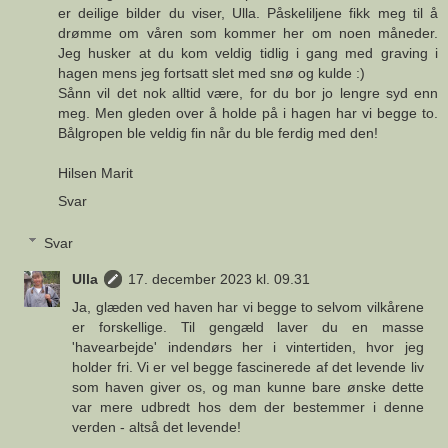
er deilige bilder du viser, Ulla. Påskeliljene fikk meg til å
drømme om våren som kommer her om noen måneder.
Jeg husker at du kom veldig tidlig i gang med graving i
hagen mens jeg fortsatt slet med snø og kulde :)
Sånn vil det nok alltid være, for du bor jo lengre syd enn
meg. Men gleden over å holde på i hagen har vi begge to.
Bålgropen ble veldig fin når du ble ferdig med den!
Hilsen Marit
Svar
Svar
Ulla
17. december 2023 kl. 09.31
Ja, glæden ved haven har vi begge to selvom vilkårene
er forskellige. Til gengæld laver du en masse
'havearbejde' indendørs her i vintertiden, hvor jeg
holder fri. Vi er vel begge fascinerede af det levende liv
som haven giver os, og man kunne bare ønske dette
var mere udbredt hos dem der bestemmer i denne
verden - altså det levende!