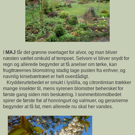
I
MAJ
får det grønne overtaget for alvor, og man bliver
næsten væltet omkuld af tempoet. Selvom vi bliver snydt for
regn og allerede begynder at få anelser om tørke, kan
frugttræernes blomstring stadig tage pusten fra enhver, og
navnlig kirsebærtræet er helt overdådigt.
Krydderurtebedet er smukt i lyslilla, og citrontimian trækker
mange insekter til, mens syrenen blomstrer behersket for
første gang siden min beskæring. I sommerblomstbedet
spirer de første frø af honningurt og valmuer, og geranierne
begynder at få fat, men allerede nu skal her vandes.