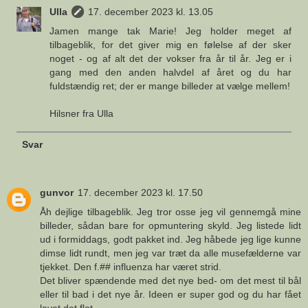
Ulla
17. december 2023 kl. 13.05
Jamen mange tak Marie! Jeg holder meget af
tilbageblik, for det giver mig en følelse af der sker
noget - og af alt det der vokser fra år til år. Jeg er i
gang med den anden halvdel af året og du har
fuldstændig ret; der er mange billeder at vælge mellem!
Hilsner fra Ulla
Svar
gunvor
17. december 2023 kl. 17.50
Åh dejlige tilbageblik. Jeg tror osse jeg vil gennemgå mine
billeder, sådan bare for opmuntering skyld. Jeg listede lidt
ud i formiddags, godt pakket ind. Jeg håbede jeg lige kunne
dimse lidt rundt, men jeg var træt da alle musefælderne var
tjekket. Den f.## influenza har været strid.
Det bliver spændende med det nye bed- om det mest til bål
eller til bad i det nye år. Ideen er super god og du har fået
lavet det flot.