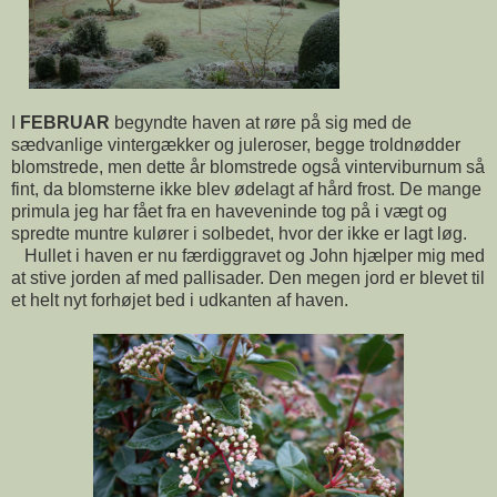
I
FEBRUAR
begyndte haven at røre på sig med de
sædvanlige vintergækker og juleroser, begge troldnødder
blomstrede, men dette år blomstrede også vinterviburnum så
fint, da blomsterne ikke blev ødelagt af hård frost. De mange
primula jeg har fået fra en haveveninde tog på i vægt og
spredte muntre kulører i solbedet, hvor der ikke er lagt løg.
Hullet i haven er nu færdiggravet og John hjælper mig med
at stive jorden af med pallisader. Den megen jord er blevet til
et helt nyt forhøjet bed i udkanten af haven.