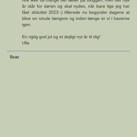
nok ikke så mange der læser på bloggen, men det nye
år står for døren og skal nydes, når bare lige jeg har
fået afsluttet 2023:-) Allerede nu begynder dagene at
blive en smule længere og inden længe er vi i haverne
igen.
En rigtig god jul og et dejligt nyt år til dig!
Ulla
Svar