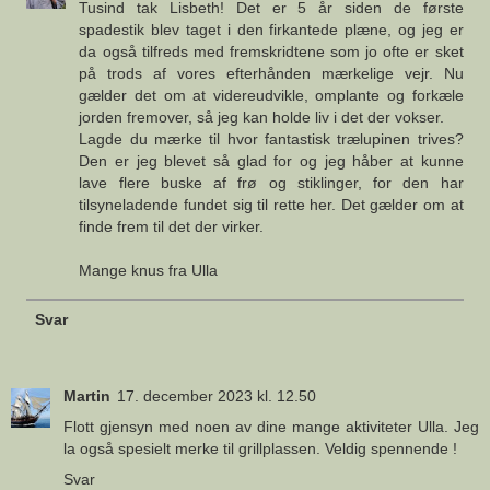
Tusind tak Lisbeth! Det er 5 år siden de første
spadestik blev taget i den firkantede plæne, og jeg er
da også tilfreds med fremskridtene som jo ofte er sket
på trods af vores efterhånden mærkelige vejr. Nu
gælder det om at videreudvikle, omplante og forkæle
jorden fremover, så jeg kan holde liv i det der vokser.
Lagde du mærke til hvor fantastisk trælupinen trives?
Den er jeg blevet så glad for og jeg håber at kunne
lave flere buske af frø og stiklinger, for den har
tilsyneladende fundet sig til rette her. Det gælder om at
finde frem til det der virker.
Mange knus fra Ulla
Svar
Martin
17. december 2023 kl. 12.50
Flott gjensyn med noen av dine mange aktiviteter Ulla. Jeg
la også spesielt merke til grillplassen. Veldig spennende !
Svar