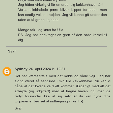
Jeg håber virkelig vi får en ordentlig køkkenhave i år!
Vores pilebladede pære bliver klippet forneden men
kan stadig vokse i højden. Jeg vil kunne gå under den
uden at få grene i øjnene.
Mange tak - og knus fra Ulla
PS. Jeg har nedkroget en gren af den røde kornel til
dig.
Svar
Sydney
26. april 2024 kl. 12.31
Det har været træls med det kolde og våde vejr. Jeg har
aldrig været så sent ude i min lille køkkenhave. Nu kan vi
håbe at det lovede vejrskift kommer. Ærgerligt med alt det
arbejde (og udgifter!) med at hegne haven ind, men de
rådyr forsvinder ikke af sig selv. At du kan nyde dine
tulipaner er beviset at indhegning virker! :-)
Svar