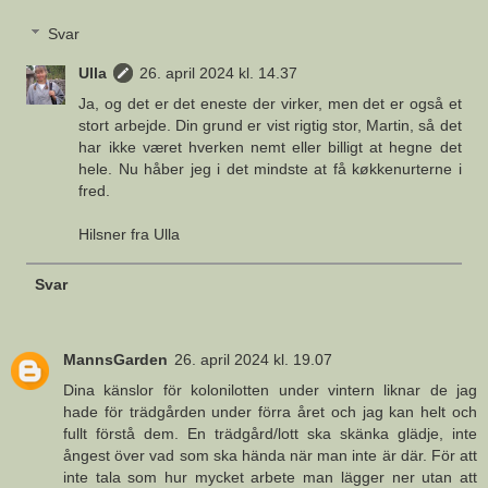
Svar
Ulla
26. april 2024 kl. 14.37
Ja, og det er det eneste der virker, men det er også et
stort arbejde. Din grund er vist rigtig stor, Martin, så det
har ikke været hverken nemt eller billigt at hegne det
hele. Nu håber jeg i det mindste at få køkkenurterne i
fred.
Hilsner fra Ulla
Svar
MannsGarden
26. april 2024 kl. 19.07
Dina känslor för kolonilotten under vintern liknar de jag
hade för trädgården under förra året och jag kan helt och
fullt förstå dem. En trädgård/lott ska skänka glädje, inte
ångest över vad som ska hända när man inte är där. För att
inte tala som hur mycket arbete man lägger ner utan att