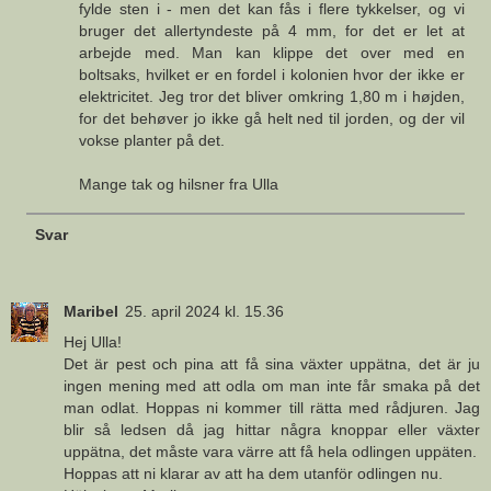
fylde sten i - men det kan fås i flere tykkelser, og vi
bruger det allertyndeste på 4 mm, for det er let at
arbejde med. Man kan klippe det over med en
boltsaks, hvilket er en fordel i kolonien hvor der ikke er
elektricitet. Jeg tror det bliver omkring 1,80 m i højden,
for det behøver jo ikke gå helt ned til jorden, og der vil
vokse planter på det.
Mange tak og hilsner fra Ulla
Svar
Maribel
25. april 2024 kl. 15.36
Hej Ulla!
Det är pest och pina att få sina växter uppätna, det är ju
ingen mening med att odla om man inte får smaka på det
man odlat. Hoppas ni kommer till rätta med rådjuren. Jag
blir så ledsen då jag hittar några knoppar eller växter
uppätna, det måste vara värre att få hela odlingen uppäten.
Hoppas att ni klarar av att ha dem utanför odlingen nu.