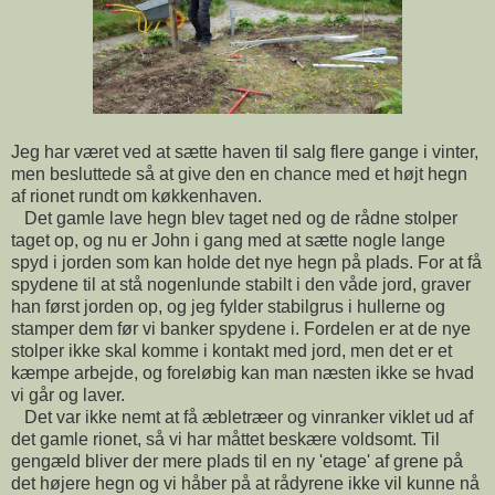
Jeg har været ved at sætte haven til salg flere gange i vinter,
men besluttede så at give den en chance med et højt hegn
af rionet rundt om køkkenhaven.
Det gamle lave hegn blev taget ned og de rådne stolper
taget op, og nu er John i gang med at sætte nogle lange
spyd i jorden som kan holde det nye hegn på plads. For at få
spydene til at stå nogenlunde stabilt i den våde jord, graver
han først jorden op, og jeg fylder stabilgrus i hullerne og
stamper dem før vi banker spydene i. Fordelen er at de nye
stolper ikke skal komme i kontakt med jord, men det er et
kæmpe arbejde, og foreløbig kan man næsten ikke se hvad
vi går og laver.
Det var ikke nemt at få æbletræer og vinranker viklet ud af
det gamle rionet, så vi har måttet beskære voldsomt. Til
gengæld bliver der mere plads til en ny 'etage' af grene på
det højere hegn og vi håber på at rådyrene ikke vil kunne nå