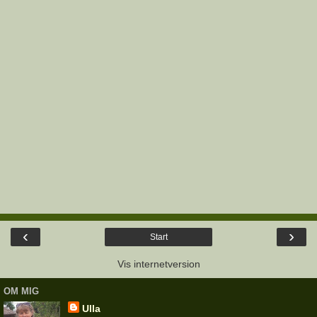
‹
›
Start
Vis internetversion
OM MIG
Ulla