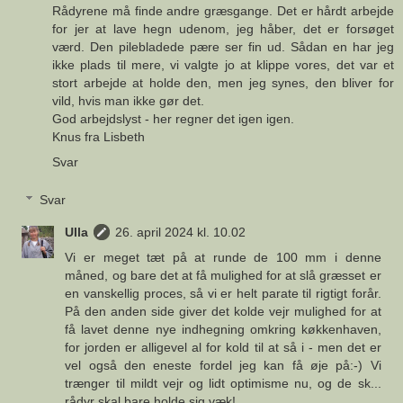
Rådyrene må finde andre græsgange. Det er hårdt arbejde
for jer at lave hegn udenom, jeg håber, det er forsøget
værd. Den pilebladede pære ser fin ud. Sådan en har jeg
ikke plads til mere, vi valgte jo at klippe vores, det var et
stort arbejde at holde den, men jeg synes, den bliver for
vild, hvis man ikke gør det.
God arbejdslyst - her regner det igen igen.
Knus fra Lisbeth
Svar
Svar
Ulla
26. april 2024 kl. 10.02
Vi er meget tæt på at runde de 100 mm i denne
måned, og bare det at få mulighed for at slå græsset er
en vanskellig proces, så vi er helt parate til rigtigt forår.
På den anden side giver det kolde vejr mulighed for at
få lavet denne nye indhegning omkring køkkenhaven,
for jorden er alligevel al for kold til at så i - men det er
vel også den eneste fordel jeg kan få øje på:-) Vi
trænger til mildt vejr og lidt optimisme nu, og de sk...
rådyr skal bare holde sig væk!