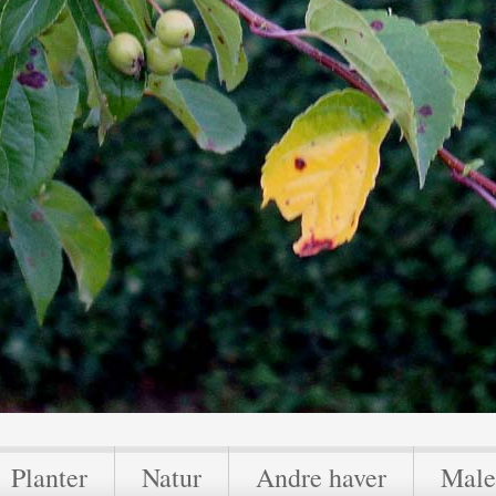
Planter
Natur
Andre haver
Male