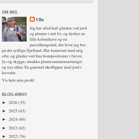
OM MIG
Ulla
Jeg har altid haft glæden ved jord
og planter i mit liv, og dyrker en
lille kolonihave og en
parcelhusgrund, der hvor jeg bor
på det sydlige Sjælland. Har kameraet med mig
ofte, og glædes ved fine kompositioner i farver,
lys og skygge, smukke plantesammensætninger
og nye idéer. En gammel økoflipper med jord i
hovedet.
Vis hele min profil
BLOG-ARKIV
2026
(35)
►
2025
(63)
►
2024
(60)
►
2023
(62)
►
2022
(76)
►