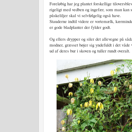
Foreløbig har jeg plantet forskellige tiloversbl
rigeligt med vedben og ingefær, som man kan se
påskeliljer skal vi selvfølgelig også have.
Stauderne indtil videre er vortemælk, kærmind
er gode bladplanter der fylder godt.
Og ellers drypper og siler det allevegne på såd
modner, græsset bøjer sig yndefuldt i det våde 
ud af deres bur i skoven og tuller rundt overalt.