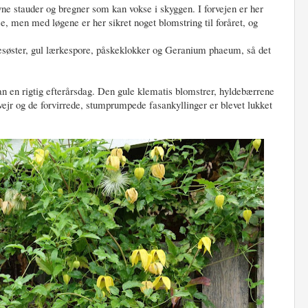
evne stauder og bregner som kan vokse i skyggen. I forvejen er her
, men med løgene er her sikret noget blomstring til foråret, og
esøster, gul lærkespore, påskeklokker og Geranium phaeum, så det
an en rigtig efterårsdag. Den gule klematis blomstrer, hyldebærrene
vejr og de forvirrede, stumprumpede fasankyllinger er blevet lukket