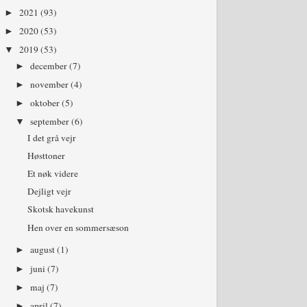
2021
(93)
►
2020
(53)
►
2019
(53)
▼
december
(7)
►
november
(4)
►
oktober
(5)
►
september
(6)
▼
I det grå vejr
Høsttoner
Et nøk videre
Dejligt vejr
Skotsk havekunst
Hen over en sommersæson
august
(1)
►
juni
(7)
►
maj
(7)
►
april
(7)
►