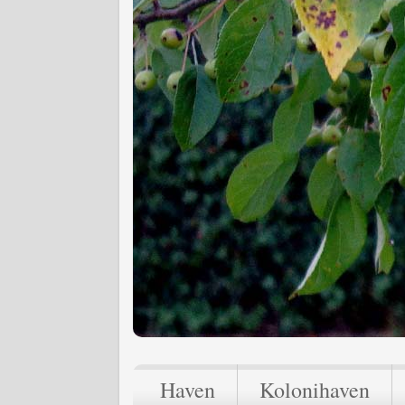
Haven
Kolonihaven