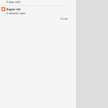
6 dage siden
hagen vår
6 måneder siden
Vis alle