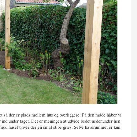
et så der er plads mellem hus og overliggere. På den måde håber vi
er ind under taget. Det er meningen at udvide bedet nedenunder hen
d mod huset bliver der en smal stibe græs. Selve haverummet er kun