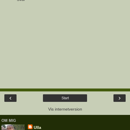
‹
›
Start
Vis internetversion
OM MIG
Ulla