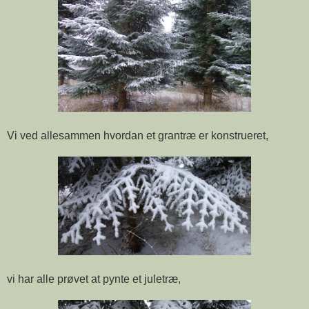
Vi ved allesammen hvordan et grantræ er konstrueret,
vi har alle prøvet at pynte et juletræ,