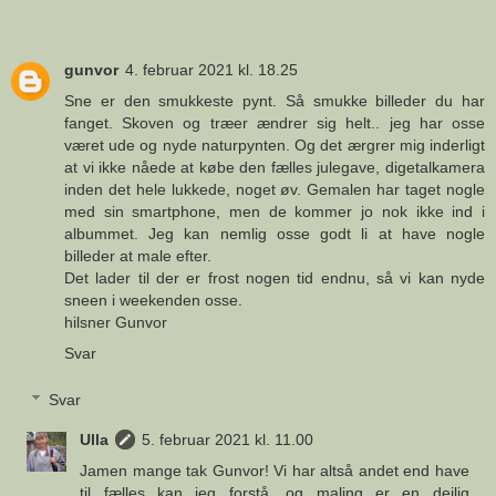
gunvor
4. februar 2021 kl. 18.25
Sne er den smukkeste pynt. Så smukke billeder du har
fanget. Skoven og træer ændrer sig helt.. jeg har osse
været ude og nyde naturpynten. Og det ærgrer mig inderligt
at vi ikke nåede at købe den fælles julegave, digetalkamera
inden det hele lukkede, noget øv. Gemalen har taget nogle
med sin smartphone, men de kommer jo nok ikke ind i
albummet. Jeg kan nemlig osse godt li at have nogle
billeder at male efter.
Det lader til der er frost nogen tid endnu, så vi kan nyde
sneen i weekenden osse.
hilsner Gunvor
Svar
Svar
Ulla
5. februar 2021 kl. 11.00
Jamen mange tak Gunvor! Vi har altså andet end have
til fælles kan jeg forstå, og maling er en dejlig