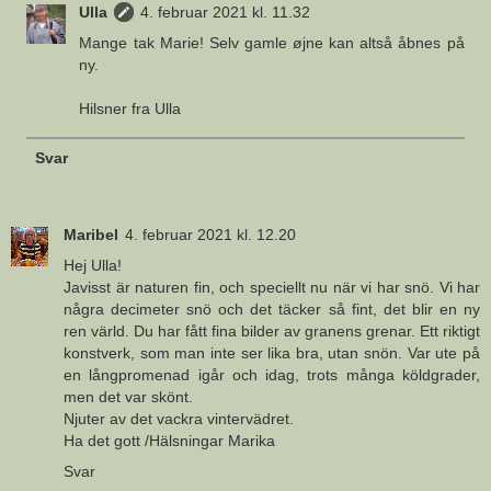
Ulla
4. februar 2021 kl. 11.32
Mange tak Marie! Selv gamle øjne kan altså åbnes på
ny.
Hilsner fra Ulla
Svar
Maribel
4. februar 2021 kl. 12.20
Hej Ulla!
Javisst är naturen fin, och speciellt nu när vi har snö. Vi har
några decimeter snö och det täcker så fint, det blir en ny
ren värld. Du har fått fina bilder av granens grenar. Ett riktigt
konstverk, som man inte ser lika bra, utan snön. Var ute på
en långpromenad igår och idag, trots många köldgrader,
men det var skönt.
Njuter av det vackra vintervädret.
Ha det gott /Hälsningar Marika
Svar