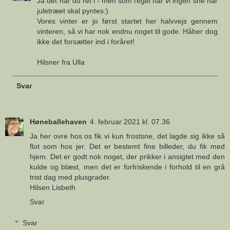
Ja det har du ret i - men som regel har vi ingen sne når
juletræet skal pyntes:)
Vores vinter er jo først startet her halvvejs gennem
vinteren, så vi har nok endnu noget til gode. Håber dog
ikke det forsætter ind i foråret!
Hilsner fra Ulla
Svar
Høneballehaven
4. februar 2021 kl. 07.36
Ja her ovre hos os fik vi kun frostsne, det lagde sig ikke så
flot som hos jer. Det er bestemt fine billeder, du fik med
hjem. Det er godt nok noget, der prikker i ansigtet med den
kulde og blæst, men det er forfriskende i forhold til en grå
trist dag med plusgrader.
Hilsen Lisbeth
Svar
Svar