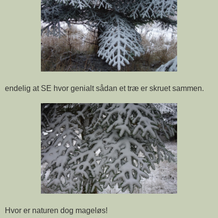
endelig at SE hvor genialt sådan et træ er skruet sammen.
Hvor er naturen dog mageløs!