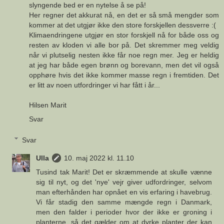
slyngende bed er en nytelse å se på!
Her regner det akkurat nå, en det er så små mengder som
kommer at det utgjør ikke den store forskjellen dessverre :(
Klimaendringene utgjør en stor forskjell nå for både oss og
resten av kloden vi alle bor på. Det skremmer meg veldig
når vi plutselig nesten ikke får noe regn mer. Jeg er heldig
at jeg har både egen brønn og borevann, men det vil også
opphøre hvis det ikke kommer masse regn i fremtiden. Det
er litt av noen utfordringer vi har fått i år...
Hilsen Marit
Svar
Svar
Ulla
10. maj 2022 kl. 11.10
Tusind tak Marit! Det er skræmmende at skulle vænne
sig til nyt, og det 'nye' vejr giver udfordringer, selvom
man efterhånden har opnået en vis erfaring i havebrug.
Vi får stadig den samme mængde regn i Danmark,
men den falder i perioder hvor der ikke er groning i
planterne, så det gælder om at dyrke planter der kan