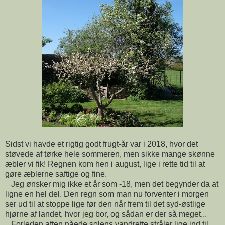
Sidst vi havde et rigtig godt frugt-år var i 2018, hvor det
støvede af tørke hele sommeren, men sikke mange skønne
æbler vi fik! Regnen kom hen i august, lige i rette tid til at
gøre æblerne saftige og fine.
Jeg ønsker mig ikke et år som -18, men det begynder da at
ligne en hel del. Den regn som man nu forventer i morgen
ser ud til at stoppe lige før den når frem til det syd-østlige
hjørne af landet, hvor jeg bor, og sådan er der så meget...
Forleden aften nåede solens vandrette stråler lige ind til