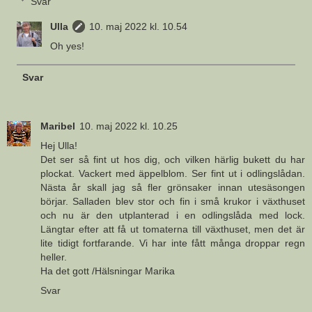
Svar
Ulla
10. maj 2022 kl. 10.54
Oh yes!
Svar
Maribel
10. maj 2022 kl. 10.25
Hej Ulla!
Det ser så fint ut hos dig, och vilken härlig bukett du har
plockat. Vackert med äppelblom. Ser fint ut i odlingslådan.
Nästa år skall jag så fler grönsaker innan utesäsongen
börjar. Salladen blev stor och fin i små krukor i växthuset
och nu är den utplanterad i en odlingslåda med lock.
Längtar efter att få ut tomaterna till växthuset, men det är
lite tidigt fortfarande. Vi har inte fått många droppar regn
heller.
Ha det gott /Hälsningar Marika
Svar