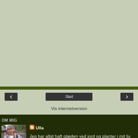
‹
›
Start
Vis internetversion
OM MIG
Ulla
Jeg har altid haft glæden ved jord og planter i mit liv,