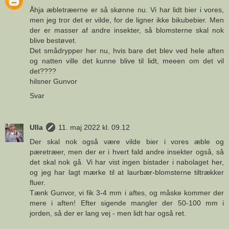
Åhja æbletræerne er så skønne nu. Vi har lidt bier i vores,
men jeg tror det er vilde, for de ligner ikke bikubebier. Men
der er masser af andre insekter, så blomsterne skal nok
blive bestøvet.
Det smådrypper her nu, hvis bare det blev ved hele aften
og natten ville det kunne blive til lidt, meeen om det vil
det????
hilsner Gunvor
Svar
Ulla
11. maj 2022 kl. 09.12
Der skal nok også være vilde bier i vores æble og
pæretræer, men der er i hvert fald andre insekter også, så
det skal nok gå. Vi har vist ingen bistader i nabolaget her,
og jeg har lagt mærke til at laurbær-blomsterne tiltrækker
fluer.
Tænk Gunvor, vi fik 3-4 mm i aftes, og måske kommer der
mere i aften! Efter sigende mangler der 50-100 mm i
jorden, så der er lang vej - men lidt har også ret.