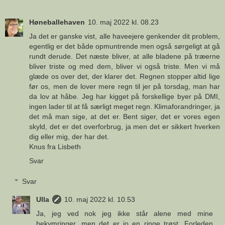
Høneballehaven
10. maj 2022 kl. 08.23
Ja det er ganske vist, alle haveejere genkender dit problem,
egentlig er det både opmuntrende men også sørgeligt at gå
rundt derude. Det næste bliver, at alle bladene på træerne
bliver triste og med dem, bliver vi også triste. Men vi må
glæde os over det, der klarer det. Regnen stopper altid lige
før os, men de lover mere regn til jer på torsdag, man har
da lov at håbe. Jeg har kigget på forskellige byer på DMI,
ingen lader til at få særligt meget regn. Klimaforandringer, ja
det må man sige, at det er. Bent siger, det er vores egen
skyld, det er det overforbrug, ja men det er sikkert hverken
dig eller mig, der har det.
Knus fra Lisbeth
Svar
Svar
Ulla
10. maj 2022 kl. 10.53
Ja, jeg ved nok jeg ikke står alene med mine
bekymringer, men det er jo en ringe trøst. Forleden