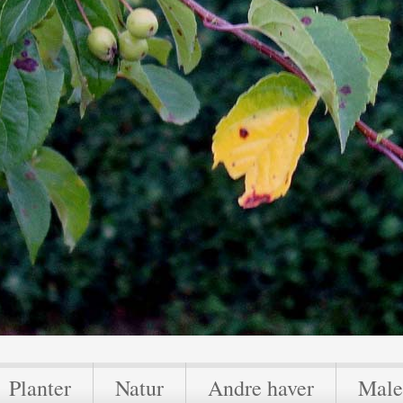
Planter
Natur
Andre haver
Male