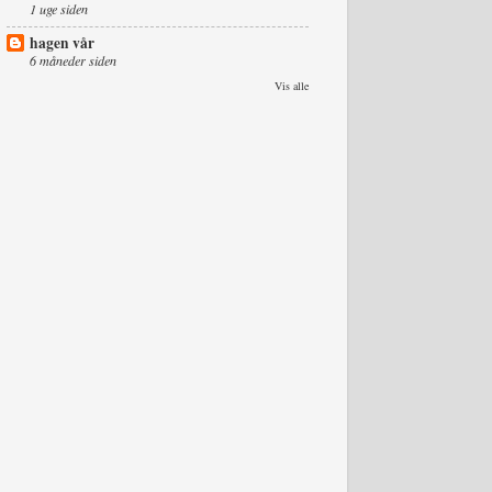
1 uge siden
hagen vår
6 måneder siden
Vis alle