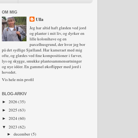
OM MIG
Ulla
Jeg har altid haft glæden ved jord
og planter i mit liv, og dyrker en
lille kolonihave og en
parcelhusgrund, der hvor jeg bor
på det sydlige Sjælland. Har kameraet med mig
ofte, og glædes ved fine kompositioner i farver,
lys og skygge, smukke plantesammensætninger
og nye idéer. En gammel økoflipper med jord i
hovedet.
Vis hele min profil
BLOG-ARKIV
2026
(35)
►
2025
(63)
►
2024
(60)
►
2023
(62)
▼
december
(5)
►