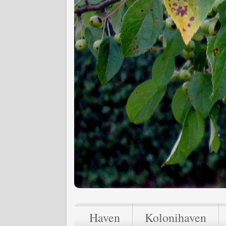
Haven
Kolonihaven