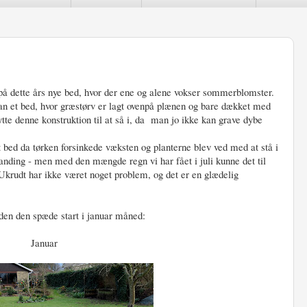
t på dette års nye bed, hvor der ene og alene vokser sommerblomster.
an et bed, hvor græstørv er lagt ovenpå plænen og bare dækket med
ytte denne konstruktion til at så i, da man jo ikke kan grave dybe
 bed da tørken forsinkede væksten og planterne blev ved med at stå i
anding - men med den mængde regn vi har fået i juli kunne det til
d. Ukrudt har ikke været noget problem, og det er en glædelig
 siden den spæde start i januar måned:
Januar