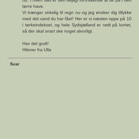
nu. I hvert fald er den dejligt forfriskende at se på i den
tørre have.
Vi trænger virkelig til regn nu og jeg ønsker dig tillykke
med det vand du har fået! Her er vi næsten oppe på 10
i tørkeindekset, og hele Sydsjælland er rødt på kortet,
så der skal snart ske noget alvorligt.
Hav det godt!
Hilsner fra Ulla
Svar