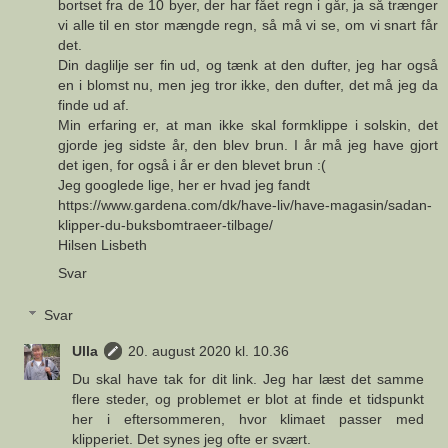
bortset fra de 10 byer, der har fået regn i går, ja så trænger
vi alle til en stor mængde regn, så må vi se, om vi snart får
det.
Din daglilje ser fin ud, og tænk at den dufter, jeg har også
en i blomst nu, men jeg tror ikke, den dufter, det må jeg da
finde ud af.
Min erfaring er, at man ikke skal formklippe i solskin, det
gjorde jeg sidste år, den blev brun. I år må jeg have gjort
det igen, for også i år er den blevet brun :(
Jeg googlede lige, her er hvad jeg fandt
https://www.gardena.com/dk/have-liv/have-magasin/sadan-
klipper-du-buksbomtraeer-tilbage/
Hilsen Lisbeth
Svar
Svar
Ulla
20. august 2020 kl. 10.36
Du skal have tak for dit link. Jeg har læst det samme
flere steder, og problemet er blot at finde et tidspunkt
her i eftersommeren, hvor klimaet passer med
klipperiet. Det synes jeg ofte er svært.