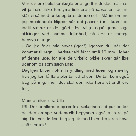
Vores store buksbomkugle er et godt redested, så man
vil jo helst ikke forstyrre tidligere på sæsonen, og nu
står vi så med tørke og brændende sol... Må indrømme
jeg mestendels klipper når det passer i mit kram, og
indtil videre er det gået. Jeg vil jo også gerne tage
stiklinger ved samme lejlighed, så der er mange
hensyn at tage.
- Og jeg føler mig snydt (igen!) ligesom du, når det
kommer til regn. I bedste fald får vi små 10 mm i løbet
af denne uge, for alle de virkelig tykke skyer går lige
udenom os som sædvanlig.
Dagliljen bliver nok min yndling med tiden, og navnlig
hvis jeg kan få flere planter ud af den. Duften kom også
bag på mig, men det skal den ikke høre et ondt ord
for:)
Mange hilsner fra Ulla
PS. Der er allerede spirer fra trælupinen i et par potter,
og den orange vortemælk begynder også at røre på
sig. Det var de fine ting jeg fik med hjem fra jeres have
- så stor tak!