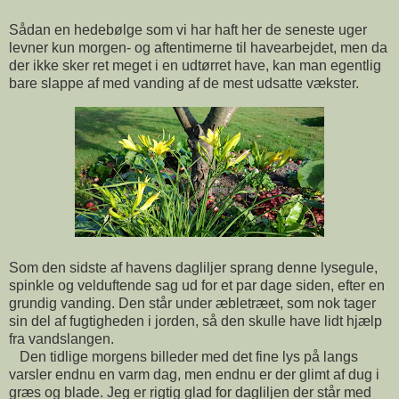
Sådan en hedebølge som vi har haft her de seneste uger
levner kun morgen- og aftentimerne til havearbejdet, men da
der ikke sker ret meget i en udtørret have, kan man egentlig
bare slappe af med vanding af de mest udsatte vækster.
Som den sidste af havens dagliljer sprang denne lysegule,
spinkle og velduftende sag ud for et par dage siden, efter en
grundig vanding. Den står under æbletræet, som nok tager
sin del af fugtigheden i jorden, så den skulle have lidt hjælp
fra vandslangen.
Den tidlige morgens billeder med det fine lys på langs
varsler endnu en varm dag, men endnu er der glimt af dug i
græs og blade. Jeg er rigtig glad for dagliljen der står med