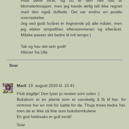
indtil dette forår, og nu er den helt fuld af
blomsterknopper, men jeg havde ærlig talt ikke regnet
med den også duftede. Det var endnu en positiv
overraskelse.
Jeg ved godt foråret er livgivende på alle måder, men
jeg elsker simpelthen eftersommeren og efteråret.
Måske passer det bedre til mit tempo:)
Tak og hav det selv godt!
Hilsner fra Ulla
Svar
Marit
19. august 2020 kl. 10.41
Flott daglilje! Den lyser jo nesten som solen :)
Buksbom er en plante som er vanskelig å få til her, for
vintrene her en nok for kalde for de. Thuja trives bedre her,
men de er ikke så fine som buksbomkulene.
En god hekksaks er gull verdt!
Svar