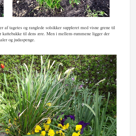
r af tagetes og ranglede solsikker suppleret med visne grene til
tor kattebakke til dens ære. Men i mellem-rummene ligger der
haler og judaspenge.