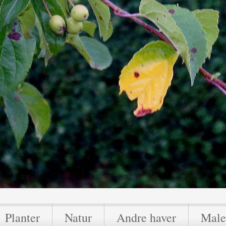
Planter
Natur
Andre haver
Male