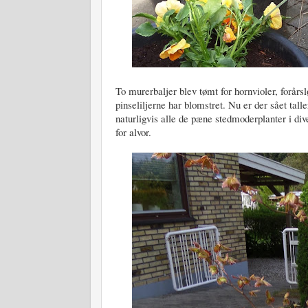
To murerbaljer blev tømt for hornvioler, forårsl
pinseliljerne har blomstret. Nu er der sået ta
naturligvis alle de pæne stedmoderplanter i div
for alvor.