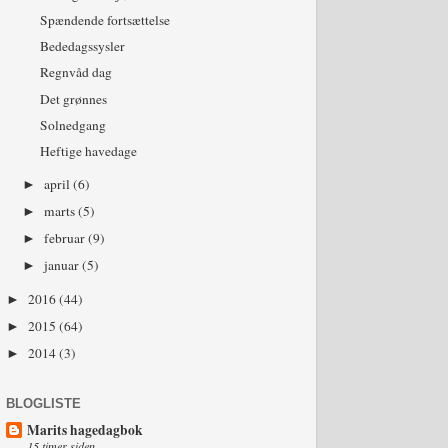
Spændende fortsættelse
Bededagssysler
Regnvåd dag
Det grønnes
Solnedgang
Heftige havedage
april
(6)
►
marts
(5)
►
februar
(9)
►
januar
(5)
►
2016
(44)
►
2015
(64)
►
2014
(3)
►
BLOGLISTE
Marits hagedagbok
15 timer siden