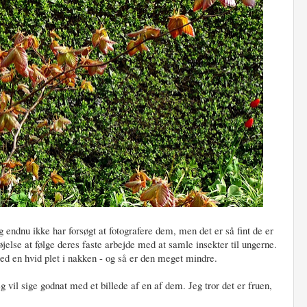
g endnu ikke har forsøgt at fotografere dem, men det er så fint de er
øjelse at følge deres faste arbejde med at samle insekter til ungerne.
ed en hvid plet i nakken - og så er den meget mindre.
g vil sige godnat med et billede af en af dem. Jeg tror det er fruen,