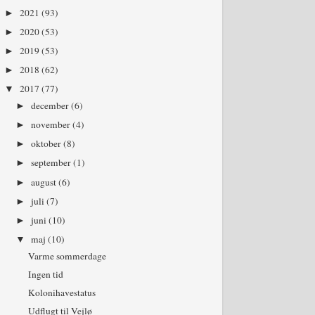
2021
(93)
►
2020
(53)
►
2019
(53)
►
2018
(62)
►
2017
(77)
▼
december
(6)
►
november
(4)
►
oktober
(8)
►
september
(1)
►
august
(6)
►
juli
(7)
►
juni
(10)
►
maj
(10)
▼
Varme sommerdage
Ingen tid
Kolonihavestatus
Udflugt til Vejlø