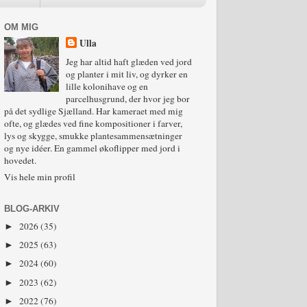
OM MIG
Ulla
Jeg har altid haft glæden ved jord
og planter i mit liv, og dyrker en
lille kolonihave og en
parcelhusgrund, der hvor jeg bor
på det sydlige Sjælland. Har kameraet med mig
ofte, og glædes ved fine kompositioner i farver,
lys og skygge, smukke plantesammensætninger
og nye idéer. En gammel økoflipper med jord i
hovedet.
Vis hele min profil
BLOG-ARKIV
2026
(35)
►
2025
(63)
►
2024
(60)
►
2023
(62)
►
2022
(76)
►