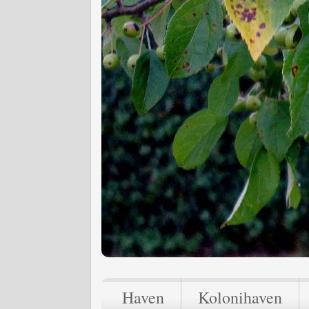
Haven
Kolonihaven