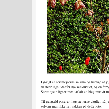
I øvrigt er sortmejserne så små og hurtige at je
til stede lige udenfor køkkenvinduet, og en forn
Sortmejsen ligner mest af alt en bleg musvit m
Til gengæld poserer flagspætterne dagligt, så je
selvom man ikke ser nakken på dette foto.