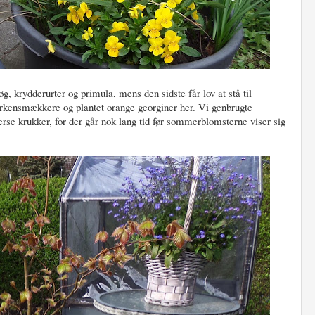
øg, krydderurter og primula, mens den sidste får lov at stå til
llerkensmækkere og plantet orange georginer her. Vi genbrugte
erse krukker, for der går nok lang tid før sommerblomsterne viser sig