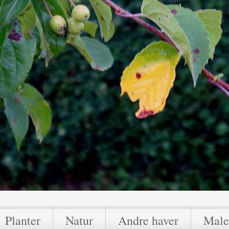
Planter
Natur
Andre haver
Male