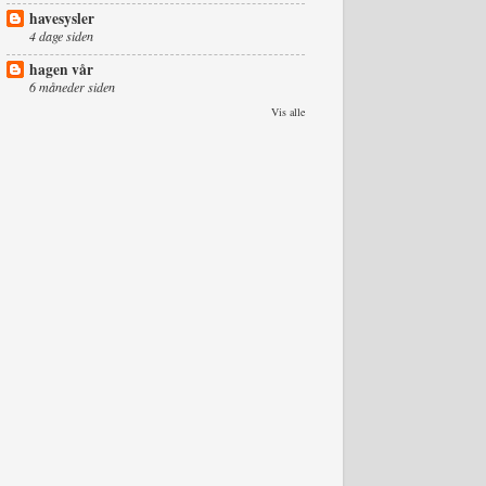
havesysler
4 dage siden
hagen vår
6 måneder siden
Vis alle