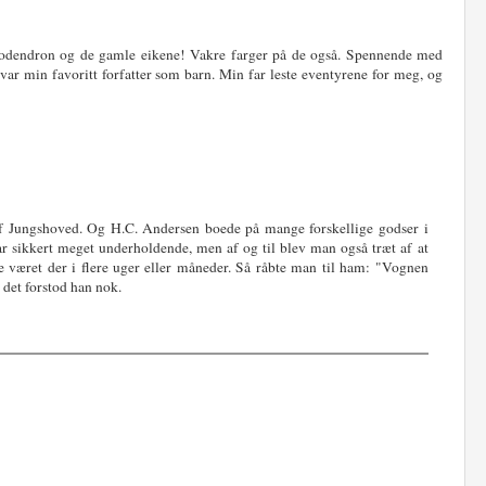
ododendron og de gamle eikene! Vakre farger på de også. Spennende med
var min favoritt forfatter som barn. Min far leste eventyrene for meg, og
ne af Jungshoved. Og H.C. Andersen boede på mange forskellige godser i
 sikkert meget underholdende, men af og til blev man også træt af at
 været der i flere uger eller måneder. Så råbte man til ham: "Vognen
 det forstod han nok.