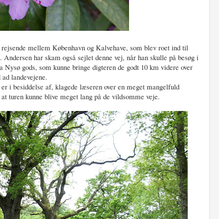
af rejsende mellem København og Kalvehave, som blev roet ind til
C. Andersen har skam også sejlet denne vej, når han skulle på besøg i
fra Nysø gods, som kunne bringe digteren de godt 10 km videre over
 ad landevejene.
 er i besiddelse af, klagede læseren over en meget mangelfuld
 at turen kunne blive meget lang på de vildsomme veje.