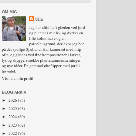
OM MIG
Ulla
Jeg har altid haft glæden ved jord
og planter i mit liv, og dyrker en
lille kolonihave og en
parcelhusgrund, der hvor jeg bor
på det sydlige Sjælland. Har kameraet med mig
ofte, og glædes ved fine kompositioner i farver,
lys og skygge, smukke plantesammensætninger
og nye idéer. En gammel økoflipper med jord i
hovedet.
Vis hele min profil
BLOG-ARKIV
2026
(35)
►
2025
(63)
►
2024
(60)
►
2023
(62)
►
2022
(76)
►