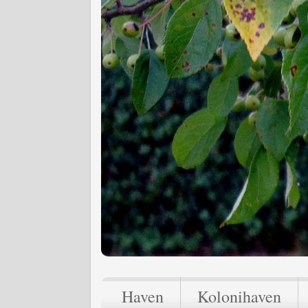
Haven
Kolonihaven