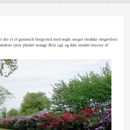
d
gger der et et gammelt færgested med nogle meget smukke omgivelser.
utidens ejere plantet mange flere ege og ikke mindst masser af