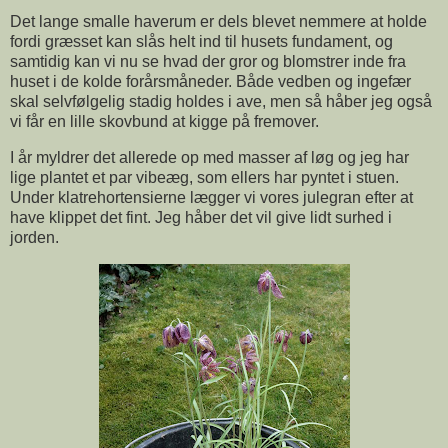
Det lange smalle haverum er dels blevet nemmere at holde
fordi græsset kan slås helt ind til husets fundament, og
samtidig kan vi nu se hvad der gror og blomstrer inde fra
huset i de kolde forårsmåneder. Både vedben og ingefær
skal selvfølgelig stadig holdes i ave, men så håber jeg også
vi får en lille skovbund at kigge på fremover.
I år myldrer det allerede op med masser af løg og jeg har
lige plantet et par vibeæg, som ellers har pyntet i stuen.
Under klatrehortensierne lægger vi vores julegran efter at
have klippet det fint. Jeg håber det vil give lidt surhed i
jorden.