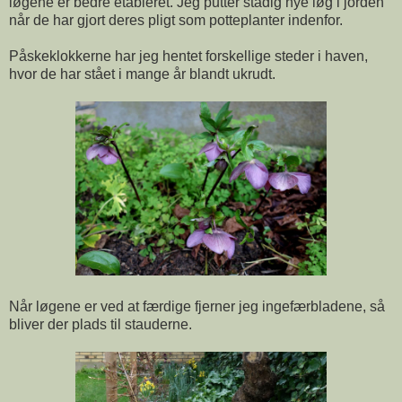
løgene er bedre etableret. Jeg putter stadig nye løg i jorden
når de har gjort deres pligt som potteplanter indenfor.
Påskeklokkerne har jeg hentet forskellige steder i haven,
hvor de har stået i mange år blandt ukrudt.
Når løgene er ved at færdige fjerner jeg ingefærbladene, så
bliver der plads til stauderne.