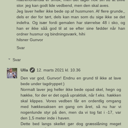
stor. jeg kan godt lide vedbend, men den skal aves.
Jeg laver heller ikke bede op af husmuren. Af flere grunde,,
dels er der for tørt, dels kan man som du sige ikke se det
indefra. Og især fordi gemalen har størrelse 48 i sko, og
han er ikke såå god til at se efter sine fødder når han
ordner husmur og bindningsværk, hihi
hilsner Gunvor
Svar
Svar
Ulla
12. marts 2021 kl. 10.36
Den var god, Gunvor! Endnu en grund til ikke at lave
bede under tagdryppet:)
Normalt laver jeg heller ikke bede opad skel, hegn og
hække, for der er det også upraktisk, når f.eks. hækken
skal klippes. Vores vedben får en ordentlig omgang
med hækkesaksen en gang om året, så nu har vi
nogenlunde styr på den, men da vi tog fat i -17, var
den 1,5 meter inde i haven.
Dette bed langs skellet gør dog græsslåning meget