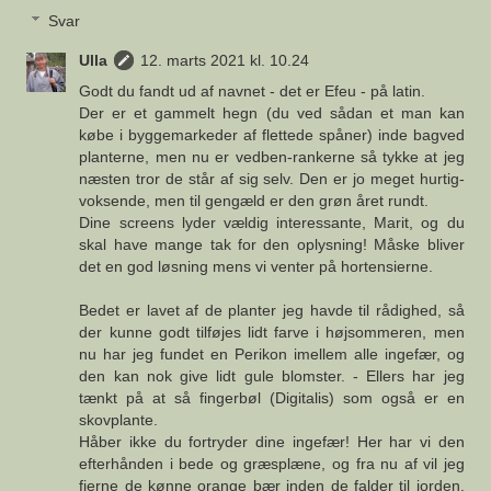
Svar
Ulla
12. marts 2021 kl. 10.24
Godt du fandt ud af navnet - det er Efeu - på latin.
Der er et gammelt hegn (du ved sådan et man kan
købe i byggemarkeder af flettede spåner) inde bagved
planterne, men nu er vedben-rankerne så tykke at jeg
næsten tror de står af sig selv. Den er jo meget hurtig-
voksende, men til gengæld er den grøn året rundt.
Dine screens lyder vældig interessante, Marit, og du
skal have mange tak for den oplysning! Måske bliver
det en god løsning mens vi venter på hortensierne.
Bedet er lavet af de planter jeg havde til rådighed, så
der kunne godt tilføjes lidt farve i højsommeren, men
nu har jeg fundet en Perikon imellem alle ingefær, og
den kan nok give lidt gule blomster. - Ellers har jeg
tænkt på at så fingerbøl (Digitalis) som også er en
skovplante.
Håber ikke du fortryder dine ingefær! Her har vi den
efterhånden i bede og græsplæne, og fra nu af vil jeg
fjerne de kønne orange bær inden de falder til jorden.