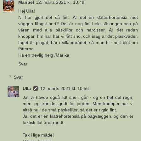
Maribel
12. marts 2021 kl. 10.48
Hej Ulla!
Ni har gjort det så fint. Är det en klätterhortensia mot
väggen längst bort? Det är nog fint hela säsongen och på
våren med alla påskliljor och narcisser. Är det redan
knoppar, hm här har vi fått snö, och idag är det plaskväder.
Inget är plogat, här i villaområdet, så man blir helt blöt om
fötterna.
Ha en trevlig helg /Marika
Svar
Svar
Ulla
12. marts 2021 kl. 10.56
Ja, vi havde også lidt sne i går - og en hel del regn,
men jeg tror det godt for jorden. Men knopper har vi
altså nu i de små påskeliljer, så det er rigtig fint.
Ja, det er en klatrehortensia på bagvæggen, og den er
faktisk flot året rundt.
Tak i lige måde!