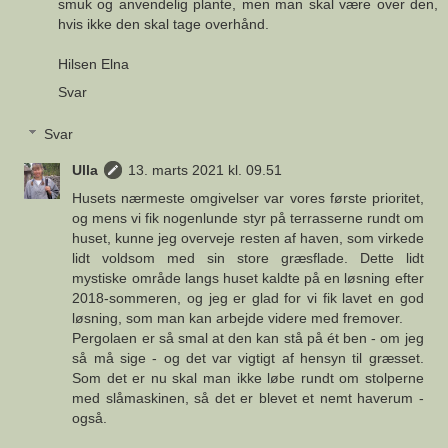
smuk og anvendelig plante, men man skal være over den,
hvis ikke den skal tage overhånd.
Hilsen Elna
Svar
Svar
Ulla
13. marts 2021 kl. 09.51
Husets nærmeste omgivelser var vores første prioritet,
og mens vi fik nogenlunde styr på terrasserne rundt om
huset, kunne jeg overveje resten af haven, som virkede
lidt voldsom med sin store græsflade. Dette lidt
mystiske område langs huset kaldte på en løsning efter
2018-sommeren, og jeg er glad for vi fik lavet en god
løsning, som man kan arbejde videre med fremover.
Pergolaen er så smal at den kan stå på ét ben - om jeg
så må sige - og det var vigtigt af hensyn til græsset.
Som det er nu skal man ikke løbe rundt om stolperne
med slåmaskinen, så det er blevet et nemt haverum -
også.