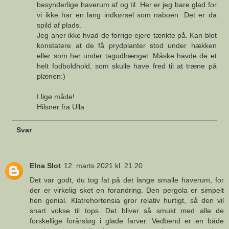
besynderlige haverum af og til. Her er jeg bare glad for
vi ikke har en lang indkørsel som naboen. Det er da
spild af plads.
Jeg aner ikke hvad de forrige ejere tænkte på. Kan blot
konstatere at de få prydplanter stod under hækken
eller som her under tagudhænget. Måske havde de et
helt fodboldhold, som skulle have fred til at træne på
plænen:)
I lige måde!
Hilsner fra Ulla
Svar
Elna Slot
12. marts 2021 kl. 21.20
Det var godt, du tog fat på det lange smalle haverum, for
der er virkelig sket en forandring. Den pergola er simpelt
hen genial. Klatrehortensia gror relativ hurtigt, så den vil
snart vokse til tops. Det bliver så smukt med alle de
forskellige forårsløg i glade farver. Vedbend er en både