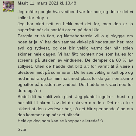
Marit
11. marts 2021 kl. 13.48
Jeg måtte google hva vedbend var for noe, og det er det vi
kaller for eføy :)
Jeg har aldri sett en hekk med det før, men den er jo
superflott når du har fått orden på den Ulla.
Pergola er så flott, og klatrehortensia vil jo gi skygge om
noen år ja. Vi har den samme vinkel på hagestuen her, mot
syd og sydvest, og det blir veldig varmt der når solen
skinner hele dagen. Vi har fått montert noe som kalles for
screens på utsiden av vinduene. De demper ca 60 % av
sollyset. Uten de hadde det blitt alt for varmt til å være i
utestuen midt på sommeren. De heises veldig enkelt opp og
ned innefra og tar minimalt med plass for de går i en skinne
og sitter på utsiden av vinduet. Det hadde nok vært noe for
dere også :)
Bedet ditt har blitt veldig fint. Jeg plantet ingefær i høst, og
har blitt litt skremt av det du skriver om den. Det er jo ikke
sikkert at den overlever her, så det blir spennende å se om
den kommer opp når det blir vår.
Heldige deg som kan se knopper allerede! :)
Svar