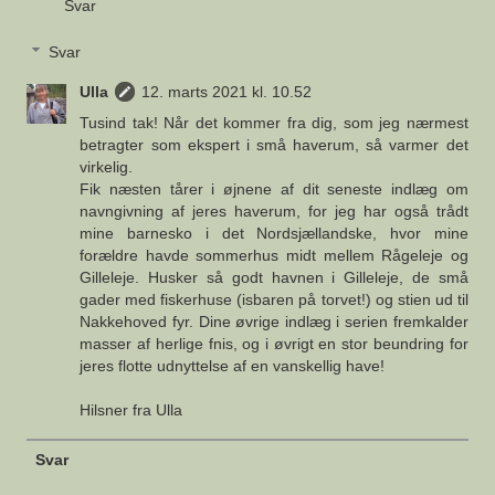
Svar
Svar
Ulla
12. marts 2021 kl. 10.52
Tusind tak! Når det kommer fra dig, som jeg nærmest
betragter som ekspert i små haverum, så varmer det
virkelig.
Fik næsten tårer i øjnene af dit seneste indlæg om
navngivning af jeres haverum, for jeg har også trådt
mine barnesko i det Nordsjællandske, hvor mine
forældre havde sommerhus midt mellem Rågeleje og
Gilleleje. Husker så godt havnen i Gilleleje, de små
gader med fiskerhuse (isbaren på torvet!) og stien ud til
Nakkehoved fyr. Dine øvrige indlæg i serien fremkalder
masser af herlige fnis, og i øvrigt en stor beundring for
jeres flotte udnyttelse af en vanskellig have!
Hilsner fra Ulla
Svar